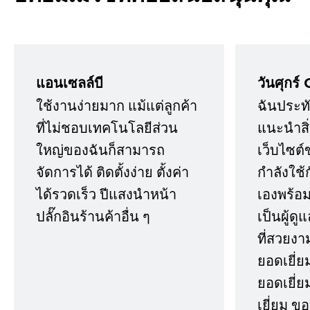
แอนเซลล์บี
วันศุกร์ 
ใช้งานง่ายมาก แม้แต่ลูกค้า
ฉันประทั
ที่ไม่ชอบเทคโนโลยีส่วน
แนะนำสิ่ง
ใหญ่ของฉันก็สามารถ
เว็บไซต์
จัดการได้ ติดตั้งง่าย ตั้งค่า
กำลังใช้
ได้รวดเร็ว ปีแสงนำหน้า
เองพร้อมก
ปลั๊กอินร้านค้าอื่น ๆ
เป็นผู้ด
ที่สวยงา
ยอดเยี่ย
ยอดเยี่ยม
เยี่ยม 