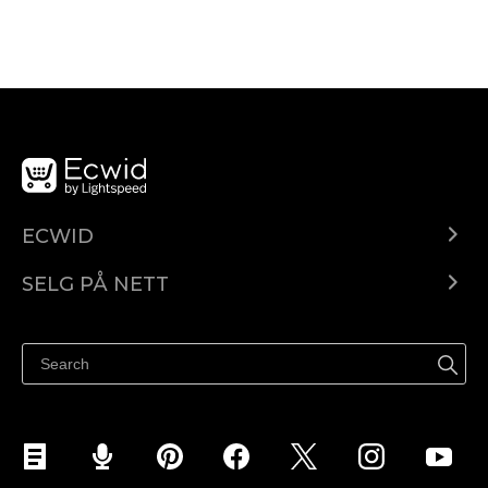
ECWID
Ecwid.com
SELG PÅ NETT
Pris
Selg hvor som helst
Hjelpesenter
Selg på Facebook
Selg på Instagram