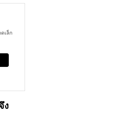
าดเล็ก
จึง