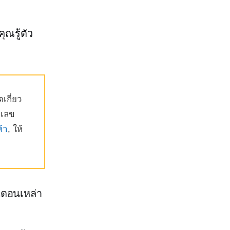
ุณรู้ตัว
เกี่ยว
วเลข
้า
, ให้
นตอนเหล่า