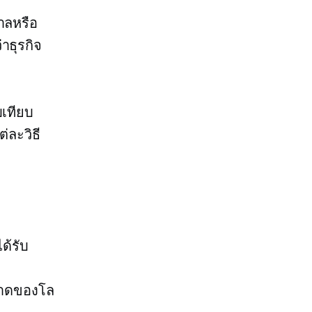
าลหรือ
่าธุรกิจ
บเทียบ
่ละวิธี
ด้รับ
นาดของโล