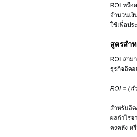
ROI หรือผ
จำนวนเงินท
ใช้เพื่อป
สูตรสำห
ROI สามาร
ธุรกิจอีคอม
ROI = (กำ
สำหรับอีค
ผลกำไรจาก
คงคลัง ห