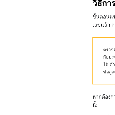
วิธีก
ขั้นตอนแรก
เลขแล้ว ก
ตรวจส
กับปร
ได้ ต
ข้อมูล
หากต้องกา
นี้: