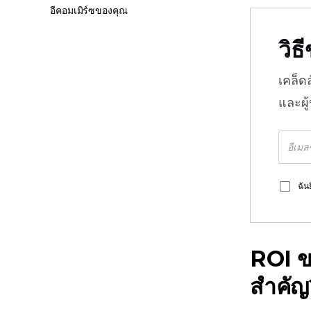
อีคอมเมิร์ซของคุณ
วิ
เคล็ด
และผู
ฉัน
ROI ข
สำคัญ