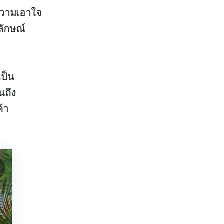
ะความเอาใจ
ลักษณ์
เป็น
นถึง
้า