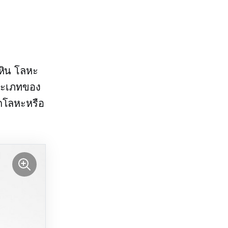
หิน โลหะ
บประเภทของ
ากโลหะหรือ