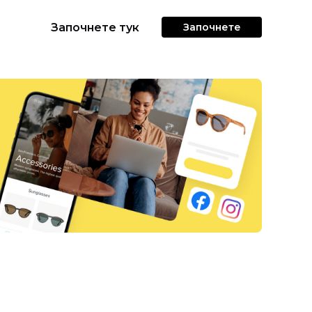
Започнете тук
Започнете