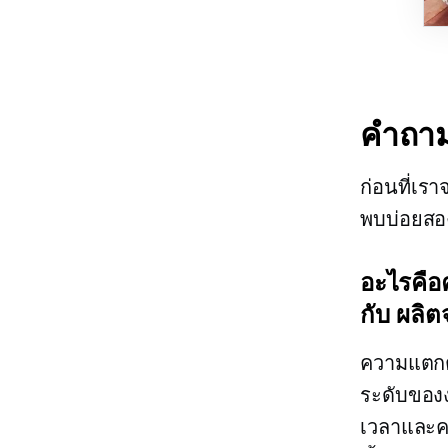
คำถามท
ก่อนที่เร
พบบ่อยสองส
อะไรคือ
กับ
ผลิ
ความแตกต่
ระดับของงา
เวลาและคว