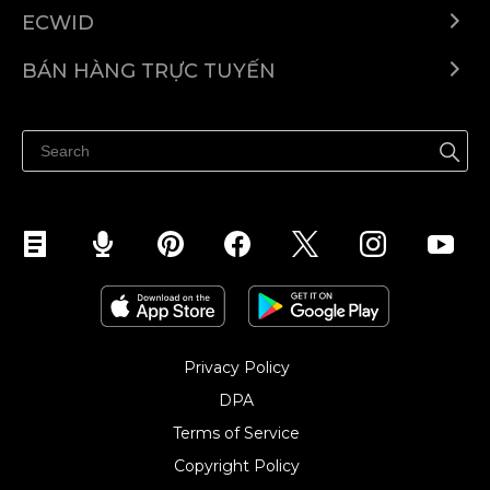
ECWID
Ecwid.com
BÁN HÀNG TRỰC TUYẾN
Trung tâm trợ giúp
Bán ở bất cứ đâu
Quảng bá ở bất cứ đâu
Kiểm soát mọi thứ
Privacy Policy
DPA
Terms of Service
Copyright Policy‎