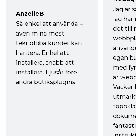
Jag är 
AnzelleB
jag ha
Så enkel att använda –
det till
även mina mest
webbpla
teknofoba kunder kan
använde
hantera. Enkel att
egen bu
installera, snabb att
med fyr
installera. Ljusår före
är webb
andra butiksplugins.
Vacker 
utmärkt
toppkla
dokume
fantast
instruk