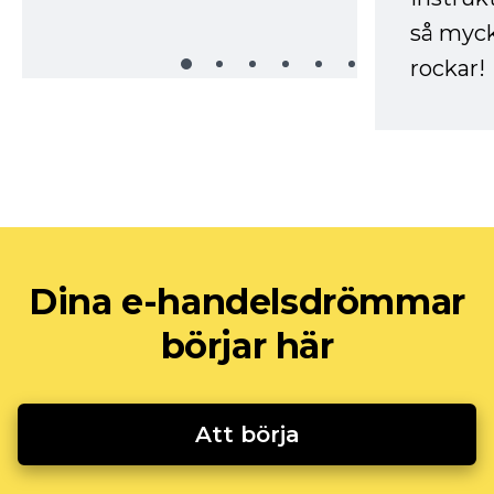
så myck
rockar!
Dina e-handelsdrömmar
börjar här
Att börja