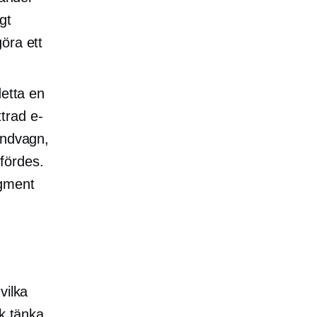
gt
göra ett
etta en
trad e-
kundvagn,
fördes.
egment
vilka
ck tänka