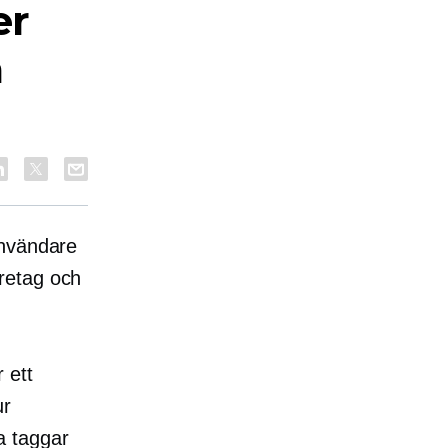
er
a
användare
företag och
 ett
ur
a taggar