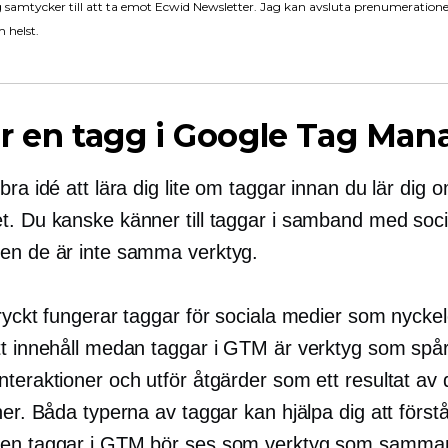
 samtycker till att ta emot Ecwid Newsletter. Jag kan avsluta prenumeration
 helst.
r en tagg i Google Tag Man
bra idé att lära dig lite om taggar innan du lär di
t. Du kanske känner till taggar i samband med soci
en de är inte samma verktyg.
tryckt fungerar taggar för sociala medier som nycke
tt innehåll medan taggar i GTM är verktyg som spå
nteraktioner och utför åtgärder som ett resultat av
ner. Båda typerna av taggar kan hjälpa dig att först
en taggar i GTM bör ses som verktyg som samman