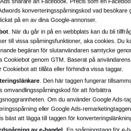
Ads snarare än Facebook. Precis som en Facebook
Adwords konverteringsspårningskod vad besökare g
klickat på en av dina Google-annonser.
bot
. När du går in på en webbplats kan du bli tillf
er till vissa spårningsfunktioner, aka cookies. Du k
liknande begäran för
slutanvändaren
samtycke genom
a Cookiebot genom GTM. Baserat på användarens 
ookiebot att tillåta eller förhindra vissa taggar.
teringslänkare
. Den här taggen fungerar tillsam
 omvandlingsspårningskod för att förbättra
ngsnoggrannheten. Om du använder Google Ads-tag
eringsspårning eller Google Ads-remarketingtaggen
is bäst att lägga till taggen för konverteringslänknin
rdspårning av e-handel
. En spårningstagg för e-h