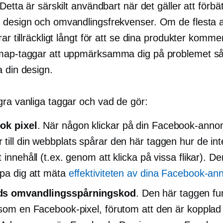
 Detta är särskilt användbart när det gäller att förbät
 design och omvandlingsfrekvenser. Om de flesta
rar tillräckligt långt för att se dina produkter komme
map-taggar att uppmärksamma dig på problemet så
a din design.
gra vanliga taggar och vad de gör:
ok pixel
. När någon klickar på din Facebook-anno
till din webbplats spårar den här taggen hur de in
 innehåll (t.ex. genom att klicka på vissa flikar). D
lpa dig att mäta
effektiviteten av dina Facebook-an
s omvandlingsspårningskod
. Den här taggen fu
 som en Facebook-pixel, förutom att den är kopplad t