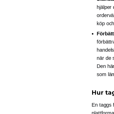
hjälper
ordervä
köp och
Förbät
förbätt
handels
när de 
Den här
som läm
Hur ta
En taggs f
plattforma