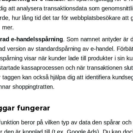
 dig att analysera transaktionsdata som genomsnittli
rde, hur lång tid det tar för webbplatsbesökare att 
 mer.
trad e-handelsspårning
. Som namnet antyder är d
rad version av standardspårning av e-handel. Förbät
spårning visar när kunder lade till produkter i sin 
startade kassaprocessen och när transaktionen slut
 taggen kan också hjälpa dig att identifiera kunds
nar shoppingtratten.
ggar fungerar
unktion beror på vilken typ av data den spårar och 
r den är kopplad till (t.ex. Google Ads). Du kan do