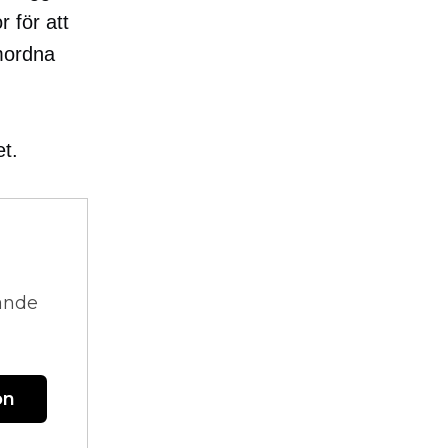
 för att
mordna
t.
vande
on