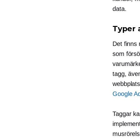
data.
Typer 
Det finns
som försök
varumärke
tagg, äve
webbplatsb
Google A
Taggar ka
implement
musrörelse