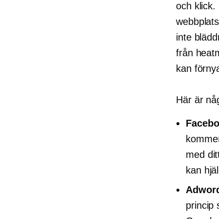
och klick.
webbplats
inte blädd
från heat
kan förny
Här är nå
Facebo
kommer 
med ditt
kan hjä
Adword
princip