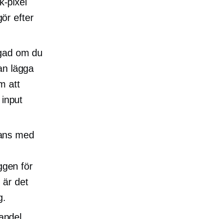
-pixel
ör efter
rågad om du
an lägga
 att
input
mans med
gen för
 är det
g.
andel