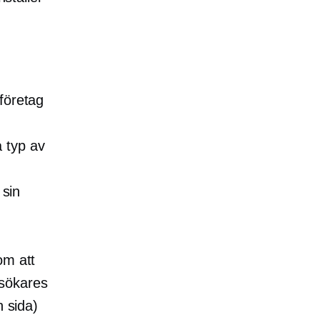
företag
 typ av
 sin
om att
esökares
n sida)