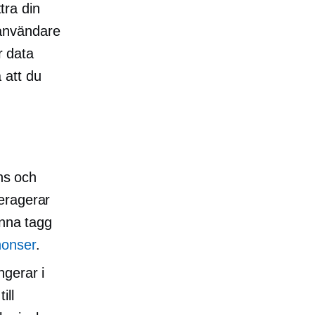
tra din
 användare
r data
 att du
ns och
teragerar
enna tagg
nonser
.
ngerar i
ill