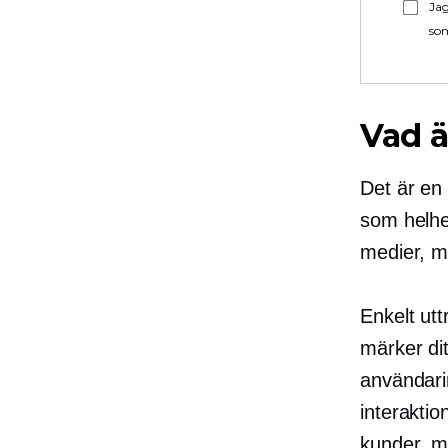
Jag
som
Vad ä
Det är en 
som helhe
medier, m
Enkelt ut
märker di
användari
interaktio
kunder, m