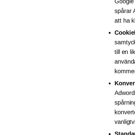
Google 
spårar 
att ha 
Cookie
samtyck
till en 
använd
kommer C
Konver
Adwords
spårni
konvert
vanligtv
Standa