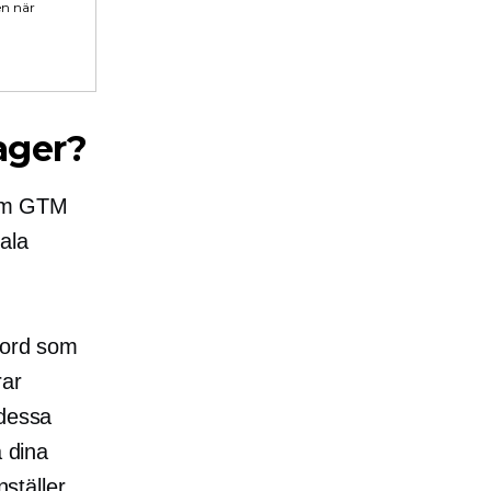
en när
ager?
g om GTM
ala
lord som
rar
 dessa
å dina
ställer