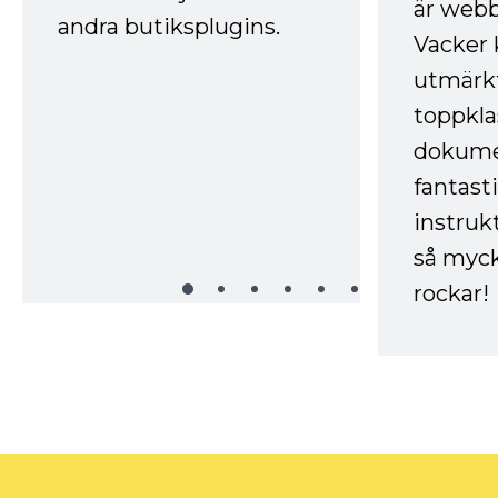
är webb
andra butiksplugins.
Vacker 
utmärkt
toppkla
dokume
fantast
instruk
så myck
rockar!