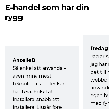
E-handel som har din
rygg
fredag ​
Jag är 
AnzelleB
jag ha
Så enkel att använda –
det till
även mina mest
webbpla
teknofoba kunder kan
använde
hantera. Enkel att
egen bu
installera, snabb att
med fyr
installera. Ljusår före