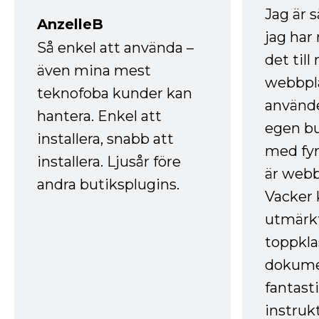
Jag är 
AnzelleB
jag ha
Så enkel att använda –
det till
även mina mest
webbpla
teknofoba kunder kan
använde
hantera. Enkel att
egen bu
installera, snabb att
med fyr
installera. Ljusår före
är webb
andra butiksplugins.
Vacker 
utmärkt
toppkla
dokume
fantast
instruk