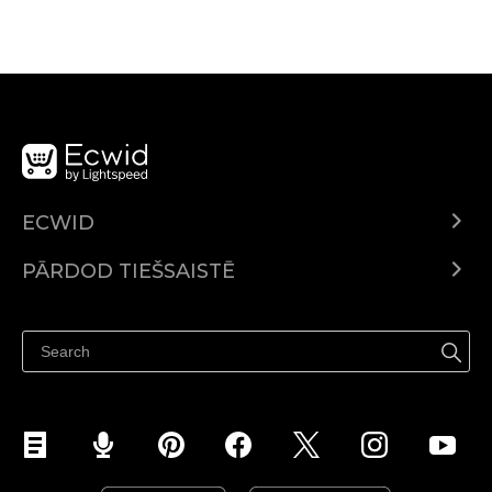
ECWID
Ecwid.com
PĀRDOD TIEŠSAISTĒ
Izcenojumi
Pārdod visur
Palīdzības centrs
Pārdod Facebook
Pārdod Instagram