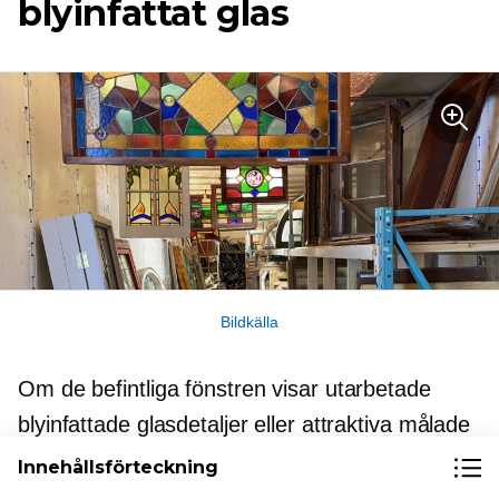
blyinfattat glas
Bildkälla
Om de befintliga fönstren visar utarbetade
blyinfattade glasdetaljer eller attraktiva målade
glasdetaljer kan de vara värda mycket pengar.
Innehållsförteckning
Antika målat glaskomponenter kan variera från