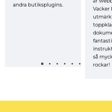
är webb
andra butiksplugins.
Vacker 
utmärkt
toppkla
dokume
fantast
instruk
så myck
rockar!