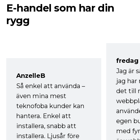
E-handel som har din
rygg
fredag ​
Jag är 
AnzelleB
jag ha
Så enkel att använda –
det till
även mina mest
webbpla
teknofoba kunder kan
använde
hantera. Enkel att
egen bu
installera, snabb att
med fyr
installera. Ljusår före