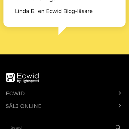
Linda B., en Ecwid Blog-läsare
ECWID
Ecwid.com
SÄLJ ONLINE
Pris
Sälj överallt
Hjälpcenter
Sälj på Facebook