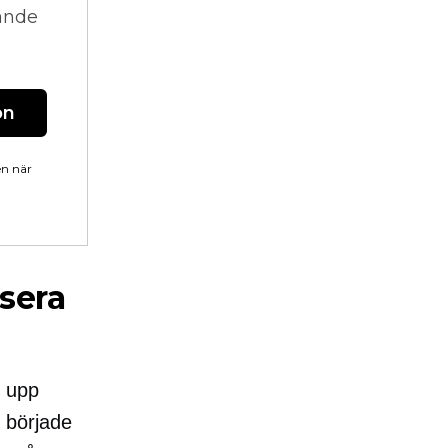
vande
on
en när
sera
e upp
 började