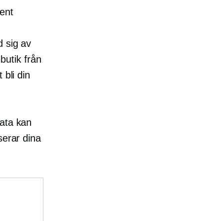
ent
d sig av
 butik från
 bli din
data kan
serar dina