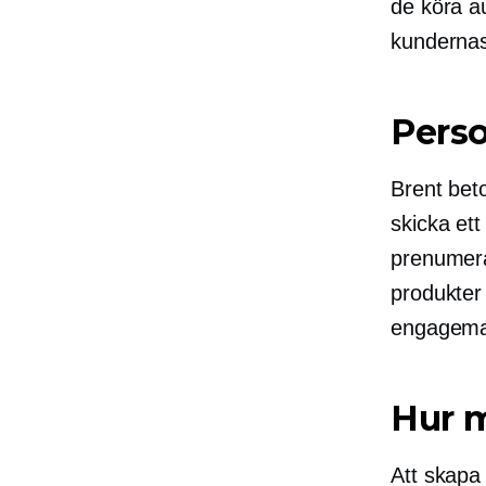
de köra a
kunderna
Perso
Brent bet
skicka ett 
prenumera
produkter
engagema
Hur 
Att skapa