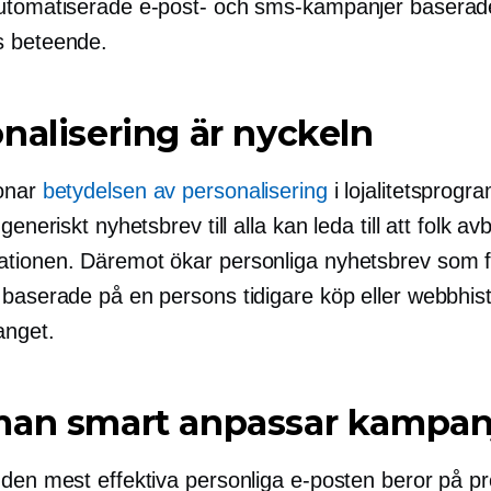
utomatiserade e-post- och sms-kampanjer baserad
s beteende.
nalisering är nyckeln
onar
betydelsen av personalisering
i lojalitetsprogra
generiskt nyhetsbrev till alla kan leda till att folk av
tionen. Däremot ökar personliga nyhetsbrev som f
 baserade på en persons tidigare köp eller webbhist
nget.
man smart anpassar kampan
 den mest effektiva personliga e-posten beror på p