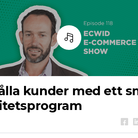
Lyssna
ålla kunder med ett s
litetsprogram