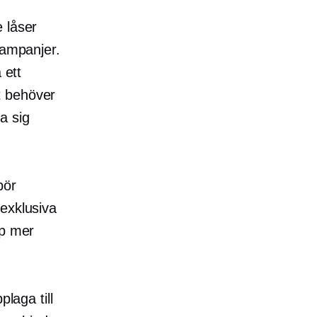
 låser
kampanjer.
 ett
t behöver
a sig
bör
exklusiva
pp mer
laga till