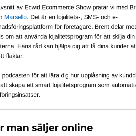
t avsnitt av Ecwid Ecommerce Show pratar vi med Br
ån
Marsello
. Det är en lojalitets-, SMS- och e-
adsföringsplattform för företagare. Brent delar me
is om att använda lojalitetsprogram för att skilja din
erna. Hans råd kan hjälpa dig att få dina kunder att
tt
fläktar.
 podcasten för att lära dig hur upplåsning av kund
 att skapa ett smart lojalitetsprogram som automati
öringsinsatser.
r man säljer online