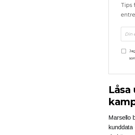
Tips 
entre
Jag
som
Låsa
kamp
Marsello 
kunddata 