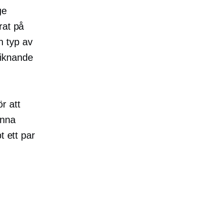
ge
rat på
n typ av
liknande
r att
inna
t ett par