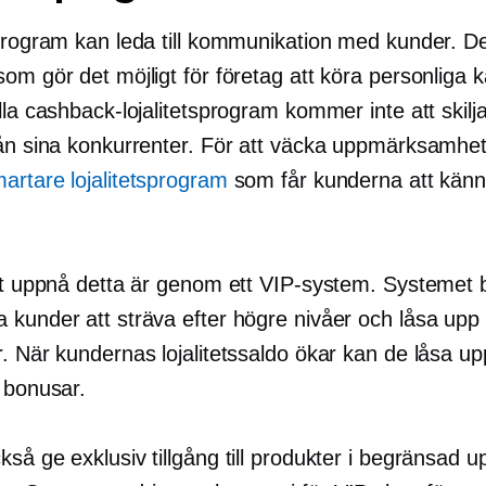
sprogram kan leda till kommunikation med kunder. De
om gör det möjligt för företag att köra personliga 
lla cashback-lojalitetsprogram kommer inte att skilja
rån sina konkurrenter. För att väcka uppmärksamhe
artare lojalitetsprogram
som får kunderna att känn
att uppnå detta är genom ett VIP-system. Systemet 
 kunder att sträva efter högre nivåer och låsa upp 
r. När kundernas lojalitetssaldo ökar kan de låsa u
 bonusar.
så ge exklusiv tillgång till produkter i begränsad upp