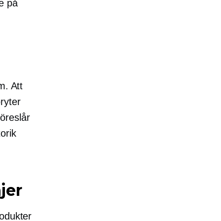
e på
m. Att
bryter
öreslår
orik
jer
rodukter