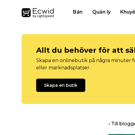
Bán
Quản lý
Khuyế
Allt du behöver för att sä
Skapa en onlinebutik på några minuter fö
eller marknadsplatser.
Skapa en butik
‹ Till blo