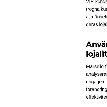
VIP-kunde
trogna kun
allmänhete
deras lojal
Använ
lojal
Marsello 
analyserar
engageman
förändring
effektivite