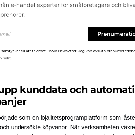
från
e-handel
experter för småföretagare och bli
prenörer.
Prenumerati
 samtycker till att ta emot Ecwid Newsletter. Jag kan avsluta prenumeration
 helst.
 upp kunddata och automati
anjer
började som en lojalitetsprogramplattform som låst
och undersökte köpvanor. När verksamheten växte