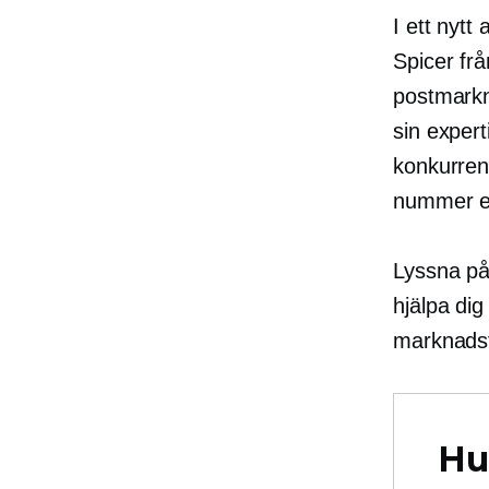
I ett nyt
Spicer fr
postmarkn
sin expert
konkurrent
nummer e
Lyssna på
hjälpa dig
marknadsf
Hu