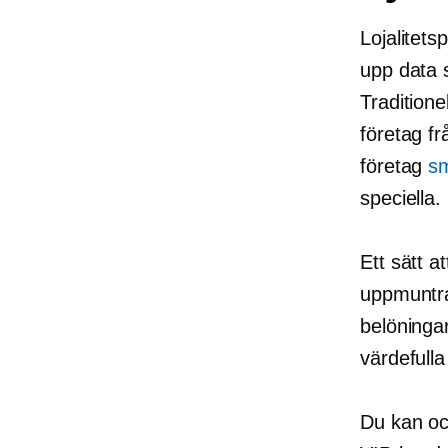
Lojalitet
upp data s
Traditione
företag f
företag
sm
speciella.
Ett sätt 
uppmuntra
belöninga
värdefulla
Du kan ock