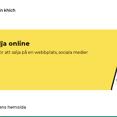
n khích
lja online
r att sälja på en webbplats, sociala medier
ggens hemsida