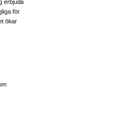
g erbjuda
liga för
et ökar
som