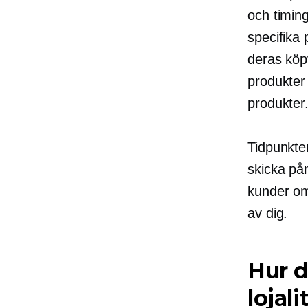
och timin
specifika
deras köp
produkter
produkter
Tidpunkte
skicka påm
kunder om 
av dig.
Hur d
lojal