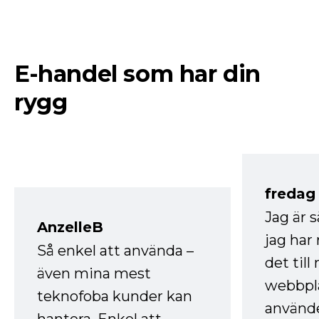
E-handel som har din
rygg
fredag ​
Jag är 
AnzelleB
jag ha
Så enkel att använda –
det till
även mina mest
webbpla
teknofoba kunder kan
använde