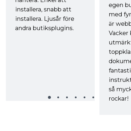
hantera. Enkel att
egen bu
installera, snabb att
med fyr
installera. Ljusår före
är webb
andra butiksplugins.
Vacker 
utmärkt
toppkla
dokume
fantast
instruk
så myck
rockar!