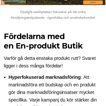
Daylight-webbplatsen fokuserar på sitt unika
försäljningserbjudande - ögonhälsa och användarkomfort
Fördelarna med
en
En-produkt
Butik
Varför gå detta
enstaka produkt
rutt? Svaret
ligger i dess många fördelar!
Hyperfokuserad
marknadsföring
: Att
marknadsföra ett budskap och en produkt
gör dina marknadsföringsinsatser mycket
specifika. Varje kampanj du kör stärker din