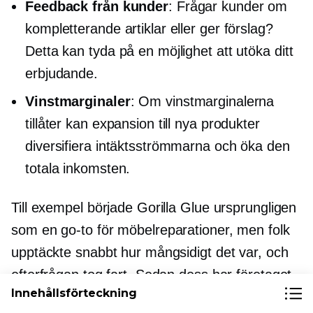
Feedback från kunder
: Frågar kunder om
kompletterande artiklar eller ger förslag?
Detta kan tyda på en möjlighet att utöka ditt
erbjudande.
Vinstmarginaler
: Om vinstmarginalerna
tillåter kan expansion till nya produkter
diversifiera intäktsströmmarna och öka den
totala inkomsten.
Till exempel började Gorilla Glue ursprungligen
som en
go-to
för möbelreparationer, men folk
upptäckte snabbt hur mångsidigt det var, och
efterfrågan tog fart. Sedan dess har företaget
Innehållsförteckning
utökat sitt produktsortiment till att omfatta alla