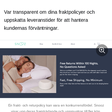
Var transparent om dina fraktpolicyer och
uppskatta leveranstider för att hantera
kundernas förväntningar.
En frakt- och returpolicy kan vara en konkurrensfördel. Snooz
visar upp deras framträdande och uppmuntrar till fler köp.