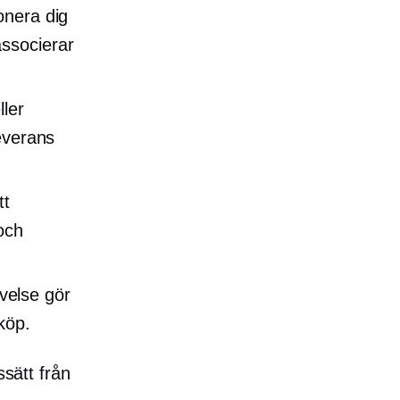
ionera dig
ssocierar
ller
leverans
tt
och
velse gör
köp.
ssätt från