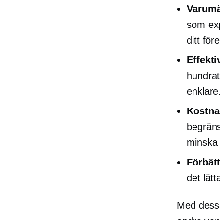
Varumä
som exp
ditt för
Effekt
hundrat
enklare
Kostnad
begräns
minska 
Förbät
det lätt
Med dessa 