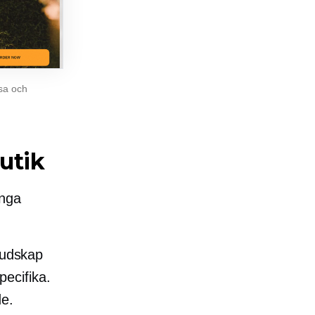
lsa och
utik
ånga
budskap
ecifika.
de.