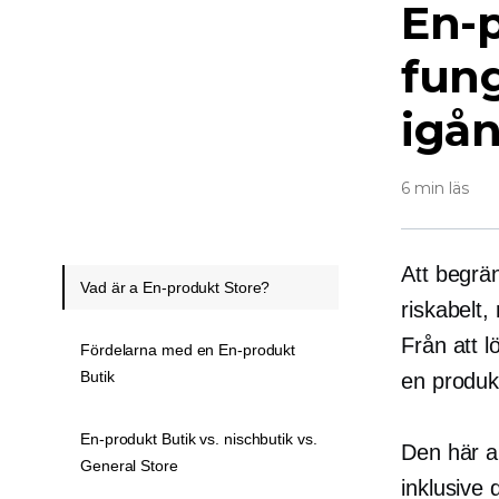
En-
fun
igå
6 min läs
Att begrän
Vad är a En-produkt Store?
riskabelt,
Från att l
Fördelarna med en En-produkt
Butik
en produk
En-produkt Butik vs. nischbutik vs.
Den här a
General Store
inklusive 