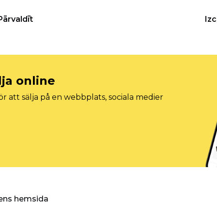
Pārvaldīt
Iz
lja online
r att sälja på en webbplats, sociala medier
ggens hemsida