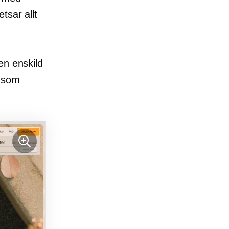
tsar allt
en enskild
 som