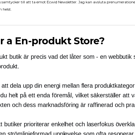
 samtycker till att ta emot Ecwid Newsletter. Jag kan avsluta prenumeration
 helst.
r a
En-produkt
Store?
ukt
butik är precis vad det låter som - en webbutik
produkt.
ör att dela upp din energi mellan flera produktkategor
du helt på ett enda föremål, vilket säkerställer att v
ten och dess marknadsföring är raffinerad och prak
t
butiker prioriterar enkelhet och
laserfokus
överkla
r en strömlinjeformad upplevelse som ofta resonera