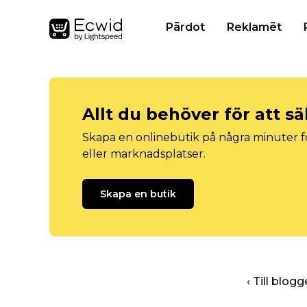
Pārdot
Reklamēt
Allt du behöver för att sä
Skapa en onlinebutik på några minuter fö
eller marknadsplatser.
Skapa en butik
‹ Till blo