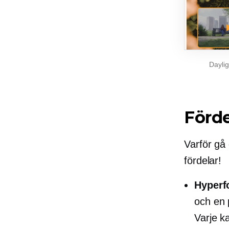
Daylig
Förd
Varför gå
fördelar!
Hyperf
och en 
Varje k