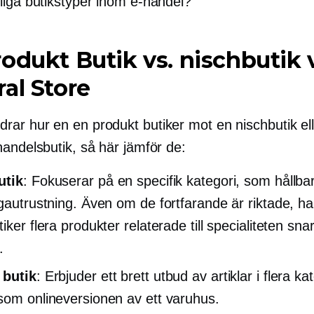
liga butikstyper inom e-handel?
rodukt
Butik vs. nischbutik 
al Store
drar hur en
en produkt
butiker mot en nischbutik el
handelsbutik, så här jämför de:
utik
: Fokuserar på en specifik kategori, som hållba
ogautrustning. Även om de fortfarande är riktade, ha
iker flera produkter relaterade till specialiteten sna
.
 butik
: Erbjuder ett brett utbud av artiklar i flera ka
som onlineversionen av ett varuhus.