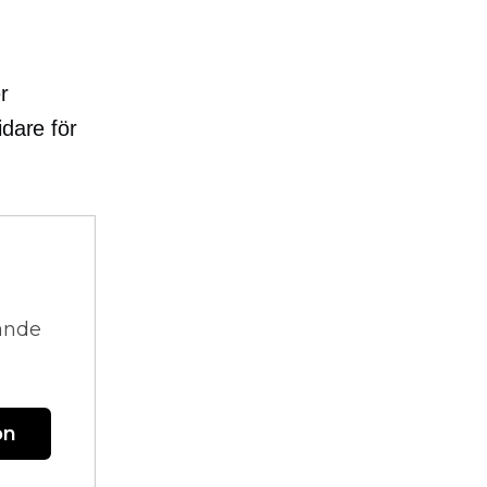
r
idare för
vande
on