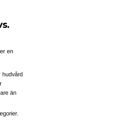
vs.
ler en
r hudvård
r
rare än
tegorier.