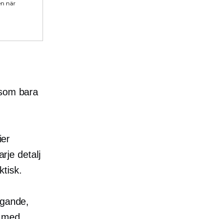
en när
 som bara
ier
arje detalj
tisk.
gande,
r med