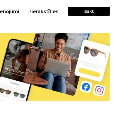
cenojumi
Pierakstīties
Sākt