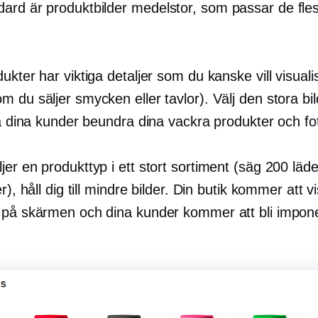
ard är produktbilder
medelstor,
som passar de fles
ukter har viktiga detaljer som du kanske vill visualise
 du säljer smycken eller tavlor). Välj den stora bi
ta dina kunder beundra dina vackra produkter och fot
er en produkttyp i ett stort sortiment (säg 200 läde
er), håll dig till mindre bilder. Din butik kommer att
 på skärmen och dina kunder kommer att bli impon