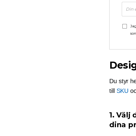
Jag
som
Desig
Du styr he
till
SKU
oc
1. Välj
dina p