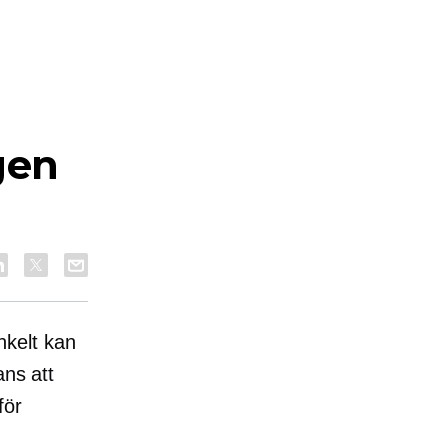
gen
kelt kan
ans att
för