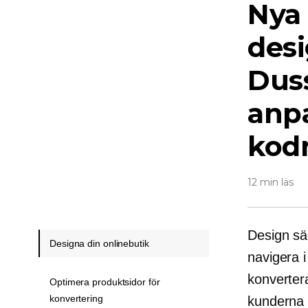
Nya
desi
Duss
anpa
kod
12 min läs
Design sä
Designa din onlinebutik
navigera i
konverter
Optimera produktsidor för
konvertering
kunderna a