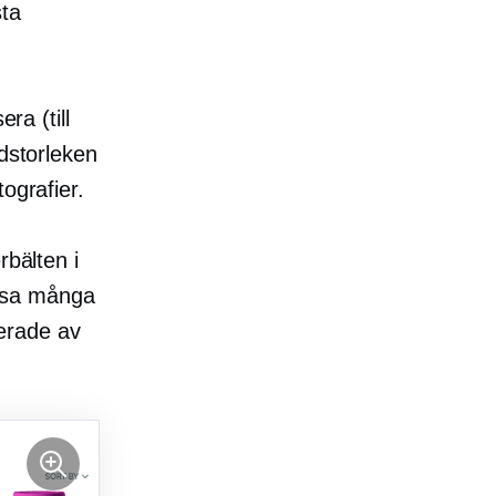
ta
ra (till
ldstorleken
ografier.
rbälten i
 visa många
erade av