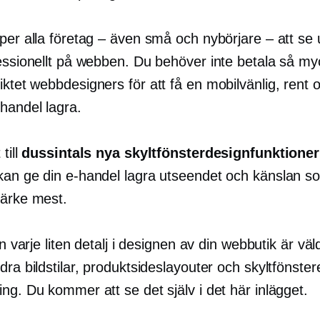
per alla företag – även små och nybörjare – att se 
fessionellt på webben. Du behöver inte betala så my
iktet
webbdesigners för att få en
mobilvänlig,
rent 
-handel
lagra.
 till
dussintals nya skyltfönsterdesignfunktioner
 kan ge din
e-handel
lagra utseendet och känslan s
märke mest.
 in varje liten detalj i designen av din webbutik är väl
dra bildstilar, produktsideslayouter och skyltfönste
ng. Du kommer att se det själv i det här inlägget.