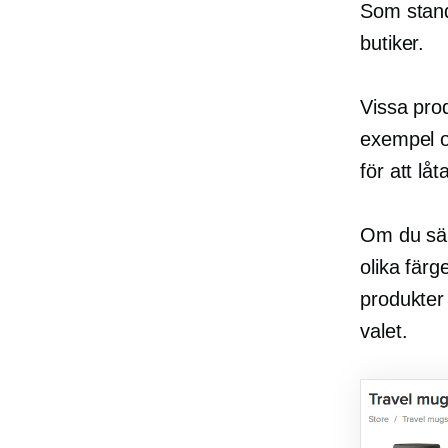
Som stand
butiker.
Vissa prod
exempel om
för att lå
Om du sälj
olika färg
produkter
valet.