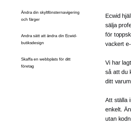
Ändra din skyltfönsternavigering
Ecwid hjäl
och färger
sälja pro
för
toppsk
Andra sätt att ändra din Ecwid-
butiksdesign
vackert
e
Skaffa en webbplats för ditt
Vi har lagt
företag
så att du
ditt varu
Att ställa
enkelt. Än
utan kodni