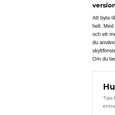
versio
Att byta t
helt. Med 
och ett m
du använ
skyltfönst
Om du beh
Hu
Tips 
entre