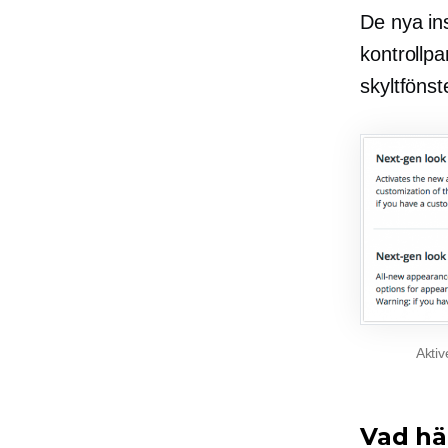
De nya in
kontrollpa
skyltföns
Aktiv
Vad hä