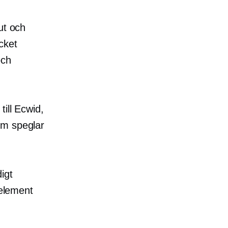
ut och
cket
och
till Ecwid,
om speglar
digt
relement