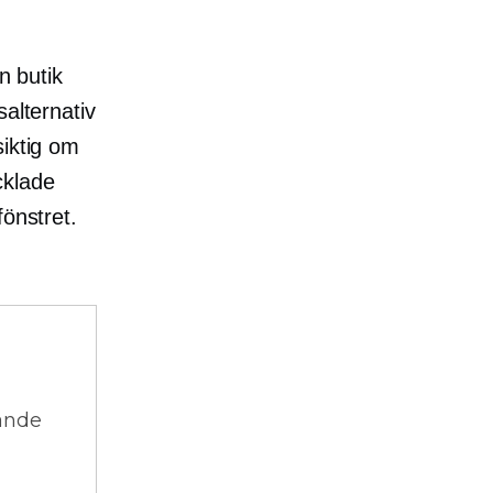
n butik
salternativ
siktig om
cklade
fönstret.
vande