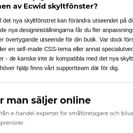
nen av Ecwid skyltfönster?
ill det nya skyltfönstret kan förändra utseendet på di
de nya designinställningarna får du fler anpassning
er övertygande utseende för din butik. Var dock för
der en
self-made
CSS-tema eller annat
specialutve
er - de kanske inte är kompatibla med det nya skylt
över hjälp finns vårt supportteam där för dig.
r man säljer online
från
e-handel
experter för småföretagare och bli
prenörer.