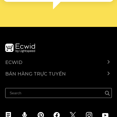
ECWID
Ecwid.com
BÁN HÀNG TRỰC TUYẾN
Trung tâm trợ giúp
Bán ở bất cứ đâu
Quảng bá ở bất cứ đâu
Kiểm soát mọi thứ