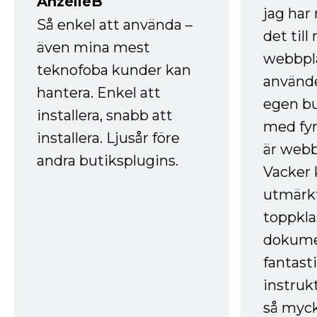
AnzelleB
jag ha
Så enkel att använda –
det till
även mina mest
webbpla
teknofoba kunder kan
använde
hantera. Enkel att
egen bu
installera, snabb att
med fyr
installera. Ljusår före
är webb
andra butiksplugins.
Vacker 
utmärkt
toppkla
dokume
fantast
instruk
så myck