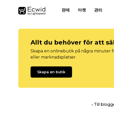
판매
마켓
관리
Allt du behöver för att sä
Skapa en onlinebutik på några minuter fö
eller marknadsplatser.
Skapa en butik
‹ Till blo