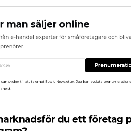
r man säljer online
från
e-handel
experter för småföretagare och bli
prenörer.
Prenumerati
 samtycker till att ta emot Ecwid Newsletter. Jag kan avsluta prenumeration
 helst.
arknadsför du ett företag 
agram?