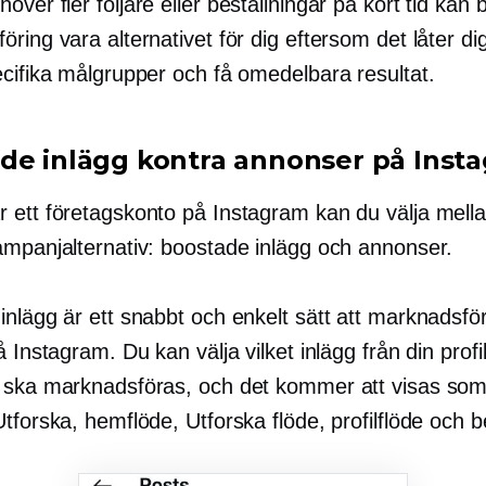
ver fler följare eller beställningar på kort tid kan 
ring vara alternativet för dig eftersom det låter dig 
ecifika målgrupper och få omedelbara resultat.
de inlägg kontra annonser på Inst
 ett företagskonto på Instagram kan du välja mella
ampanjalternativ: boostade inlägg och annonser.
nlägg är ett snabbt och enkelt sätt att marknadsför
å Instagram. Du kan välja vilket inlägg från din prof
 ska marknadsföras, och det kommer att visas so
tforska, hemflöde, Utforska flöde, profilflöde och be