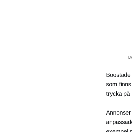
Du
Boostade 
som finns 
trycka på 
Annonser s
anpassade
exempel m