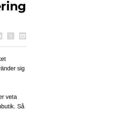
ring
ket
vänder sig
er veta
butik. Så