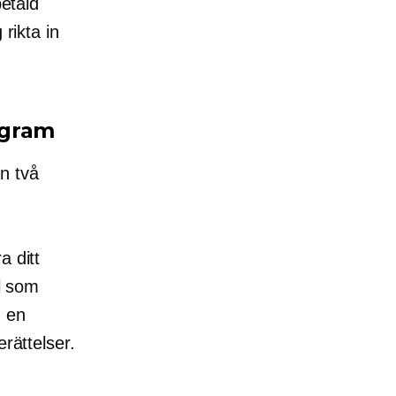
betald
rikta in
agram
n två
a ditt
il som
m en
rättelser.