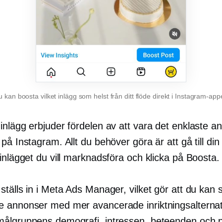
 kan boosta vilket inlägg som helst från ditt flöde direkt i Instagram-ap
inlägg erbjuder fördelen av att vara det enklaste a
på Instagram. Allt du behöver göra är att gå till din p
inlägget du vill marknadsföra och klicka på Boosta.
tälls in i Meta Ads Manager, vilket gör att du kan
 annonser med mer avancerade inriktningsalternativ
ålgruppens demografi, intressen, beteenden och p