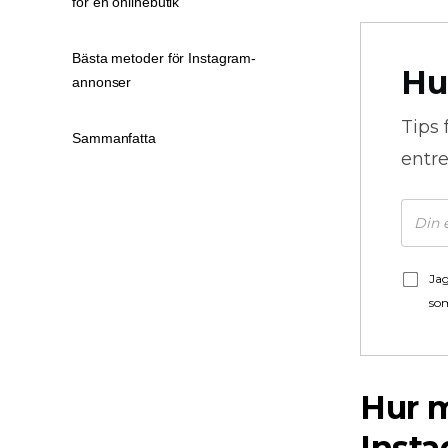
för en onlinebutik
Bästa metoder för Instagram-
Hu
annonser
Tips 
Sammanfatta
entre
Jag
som
Hur m
Inst