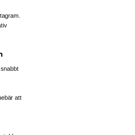
stagram.
tiv
m
 snabbt
nebär att