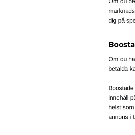
Om du behö
marknadsfö
dig på sp
Boosta
Om du har
betalda k
Boostade i
innehåll p
helst som
annons i U