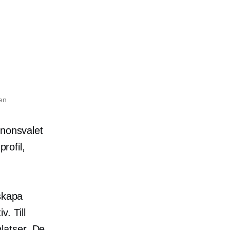
pen
nnonsvalet
rofil,
 skapa
. Till
latser. De