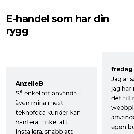
E-handel som har din
rygg
fredag ​
Jag är 
AnzelleB
jag ha
Så enkel att använda –
det till
även mina mest
webbpla
teknofoba kunder kan
använde
hantera. Enkel att
egen bu
installera, snabb att