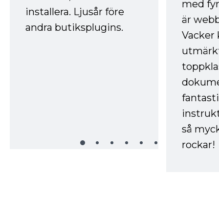
med fyr
installera. Ljusår före
är webb
andra butiksplugins.
Vacker 
utmärkt
toppkla
dokume
fantast
instruk
så myck
rockar!