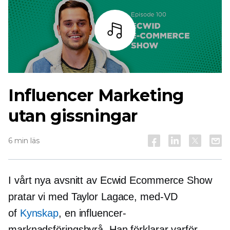
Lyssna
Influencer Marketing
utan gissningar
6 min läs
I vårt nya avsnitt av Ecwid Ecommerce Show
pratar vi med Taylor Lagace,
med-VD
of
Kynskap
, en influencer-
marknadsföringsbyrå. Han förklarar varför