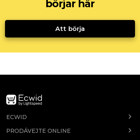
börjar här
Att börja
ECWID
Ecwid.com
PRODÁVEJTE ONLINE
Ceny
Prodávejte všude