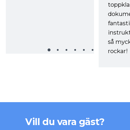
toppkla
dokume
fantast
instruk
så myck
rockar!
Vill du vara gäst?