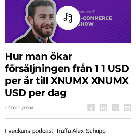
Lyssna
Hur man ökar
försäljningen från 1 1 USD
per år till XNUMX XNUMX
USD per dag
42 min lyssna
I veckans podcast, träffa Alex Schupp