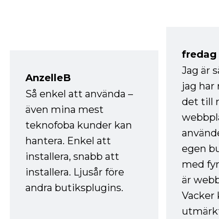
fredag ​
Jag är 
AnzelleB
jag ha
Så enkel att använda –
det till
även mina mest
webbpla
teknofoba kunder kan
använde
hantera. Enkel att
egen bu
installera, snabb att
med fyr
installera. Ljusår före
är webb
andra butiksplugins.
Vacker 
utmärkt