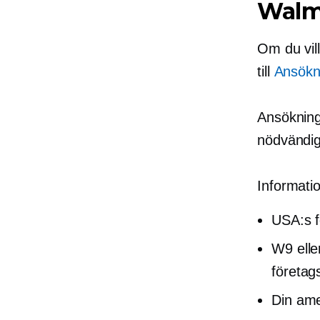
Walm
Om du vil
till
Ansökn
Ansöknings
nödvändig
Informati
USA:s 
W9 elle
företag
Din ame