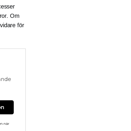
cesser
aror. Om
 vidare för
vande
on
en när