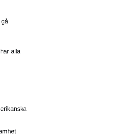
 gå
har alla
merikanska
samhet