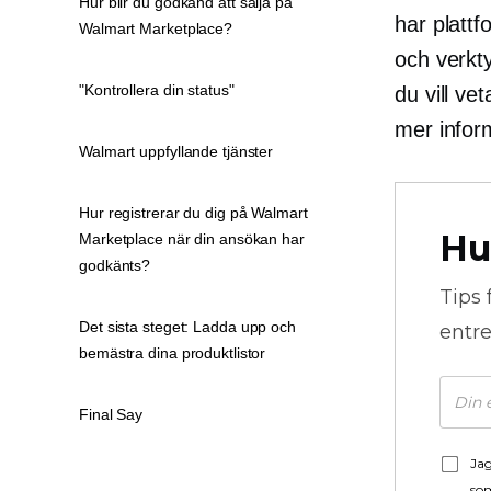
Hur blir du godkänd att sälja på
har plattf
Walmart Marketplace?
och verkty
"Kontrollera din status"
du vill ve
mer infor
Walmart uppfyllande tjänster
Hur registrerar du dig på Walmart
Hu
Marketplace när din ansökan har
godkänts?
Tips 
Det sista steget: Ladda upp och
entre
bemästra dina produktlistor
Final Say
Jag
som