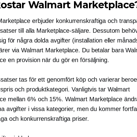
kostar Walmart Marketplace
arketplace erbjuder konkurrenskraftiga och transp
satser till alla Marketplace-säljare. Dessutom behöv
sig för några dolda avgifter (installation eller månad
färer via Walmart Marketplace. Du betalar bara Wal
e en provision när du gör en försäljning.
ssatser tas för ett genomfört köp och varierar bero
gspris och produktkategori. Vanligtvis tar Walmart
ce mellan 6% och 15%. Walmart Marketplace änd
na avgifter i vissa kategorier, men du kommer fortf
åga och konkurrenskraftiga priser.