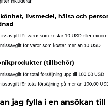
fter inkluderar:
skönhet, livsmedel, hälsa och perso
dnad
issavgift för varor som kostar 10 USD eller mindre
missavgift för varor som kostar mer än 10 USD
onikprodukter (tillbehör)
issavgift för total försäljning upp till 100.00 USD
issavgift för total försäljning på mer än 100.00 US
an jag fylla i en ansökan till