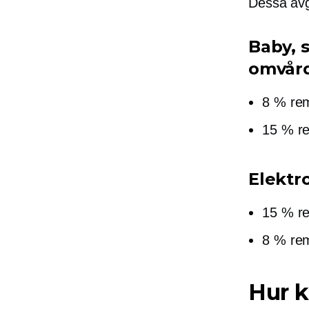
Dessa avgi
Baby, 
omvår
8 % rem
15 % re
Elektr
15 % rem
8 % rem
Hur k