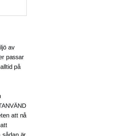
ljö av
er passar
lltid på
n
TANVÄND
ten att nå
att
m sådan är