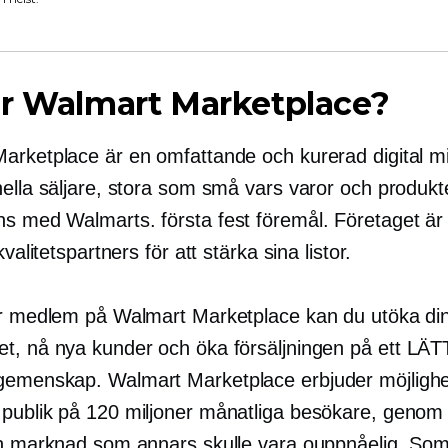
är Walmart Marketplace?
arketplace är en omfattande och kurerad digital mi
nella säljare, stora som små vars varor och produkt
ans med Walmarts.
första fest
föremål. Företaget är a
kvalitetspartners för att stärka sina listor.
ir medlem på Walmart Marketplace kan du utöka di
t, nå nya kunder och öka försäljningen på ett
LÄT
emenskap. Walmart Marketplace erbjuder möjlighe
publik på 120 miljoner månatliga besökare, genom 
en marknad som annars skulle vara ouppnåelig. So