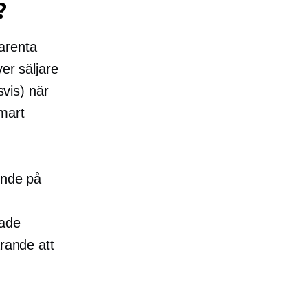
?
arenta
er säljare
svis) när
mart
ende på
rade
arande att