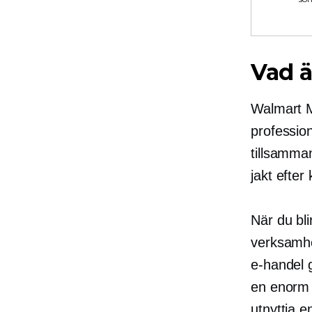
Vad 
Walmart M
professio
tillsamm
jakt efter 
När du bl
verksamhe
e-handel
g
en enorm 
utnyttja 