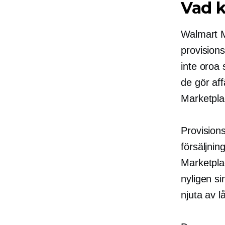
Vad 
Walmart M
provisions
inte oroa 
de gör af
Marketplac
Provision
försäljnin
Marketpla
nyligen si
njuta av l