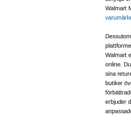
Walmart Ma
varumärk
Dessutom 
plattforme
Walmart e
online. D
sina retu
butiker ö
förbättrad
erbjuder d
anpassad