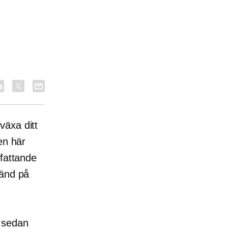
växa ditt
en här
mfattande
känd på
 sedan