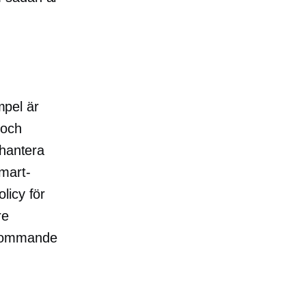
mpel är
och
 hantera
mart-
licy för
re
terkommande