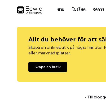
ขาย
โปรโมต
จัดการ
Allt du behöver för att sä
Skapa en onlinebutik på några minuter fö
eller marknadsplatser.
Skapa en butik
‹ Till blo