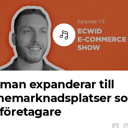
Lyssna
man expanderar till
inemarknadsplatser s
företagare