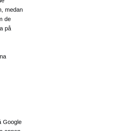
de
on, medan
om de
la på
ina
å Google