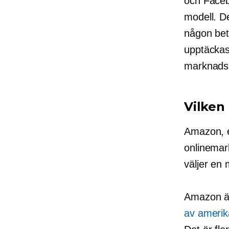
och Faceb
modell. D
någon bet
upptäckas
marknads
Vilken
Amazon, e
onlinemark
väljer en 
Amazon är
av amerik