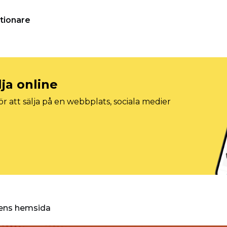
tionare
lja online
r att sälja på en webbplats, sociala medier
ggens hemsida