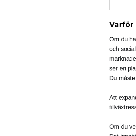
Varför
Om du har 
och socia
marknaden
ser en pla
Du måste 
Att expand
tillväxtres
Om du ver