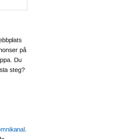
ebbplats
nonser på
appa. Du
ästa steg?
n
omnikanal
.