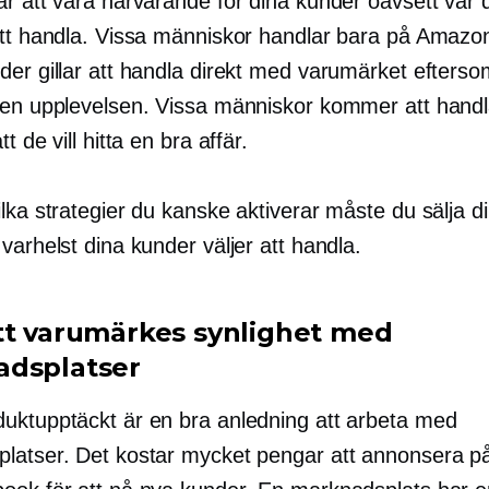
är att vara närvarande för dina kunder oavsett var 
att handla. Vissa människor handlar bara på Amaz
der gillar att handla direkt med varumärket efters
den upplevelsen. Vissa människor kommer att hand
t de vill hitta en bra affär.
lka strategier du kanske aktiverar måste du sälja d
varhelst dina kunder väljer att handla.
tt varumärkes synlighet med
dsplatser
uktupptäckt är en bra anledning att arbeta med
latser. Det kostar mycket pengar att annonsera p