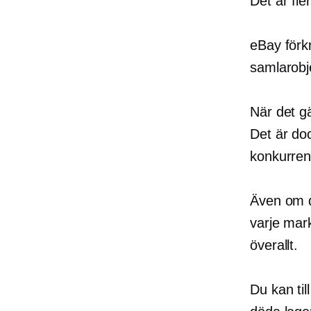
Det är fl
eBay förk
samlarobj
När det g
Det är do
konkurren
Även om d
varje mark
överallt.
Du kan ti