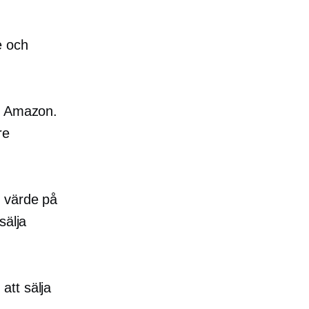
e och
om Amazon.
re
s värde på
sälja
att sälja