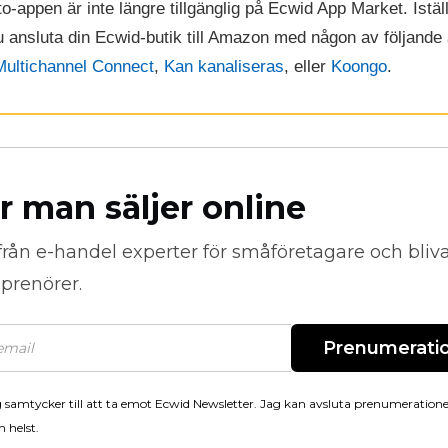
o-appen är inte längre tillgänglig på Ecwid App Market. Istäl
 ansluta din Ecwid-butik till Amazon med någon av följande
ultichannel Connect
,
Kan kanaliseras
, eller
Koongo
.
r man säljer online
från
e-handel
experter för småföretagare och bli
prenörer.
Prenumerati
 samtycker till att ta emot Ecwid Newsletter. Jag kan avsluta prenumeration
 helst.