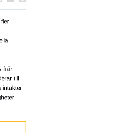
fler
ella
s från
ar till
 intäkter
gheter