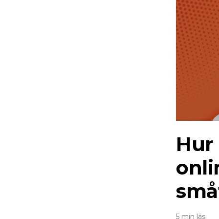
Hur 
onl
små
5 min läs