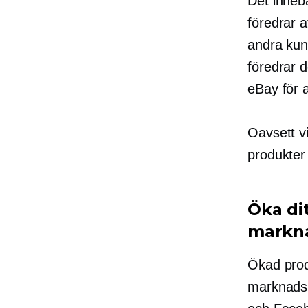
Det inneb
föredrar 
andra kun
föredrar 
eBay för at
Oavsett vi
produkter 
Öka di
markna
Ökad prod
marknadsp