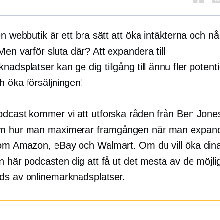
en webbutik är ett bra sätt att öka intäkterna och nå 
Men varför sluta där? Att expandera till
nadsplatser kan ge dig tillgång till ännu fler potenti
h öka försäljningen!
odcast kommer vi att utforska råden från Ben Jone
m hur man maximerar framgången när man expander
som Amazon, eBay och Walmart. Om du vill öka dina
n här podcasten dig att få ut det mesta av de möjli
ds av onlinemarknadsplatser.