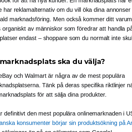
ook för att nå nya kunder. En marknadsplats har 
e har reklamalternativ om du vill öka dina annonse
ald marknadsföring. Men också kommer ditt varum
 organiskt av människor som föredrar att handla p
platser
endast – shoppare
som du normalt inte skul
 marknadsplats ska du välja?
Bay och Walmart är några av de mest populära
nadsplatserna. Tänk på deras specifika riktlinjer n
marknadsplats för att sälja dina produkter.
 definitivt den mest populära onlinemarknaden i 
anska konsumenter börjar sin produktsökning på 