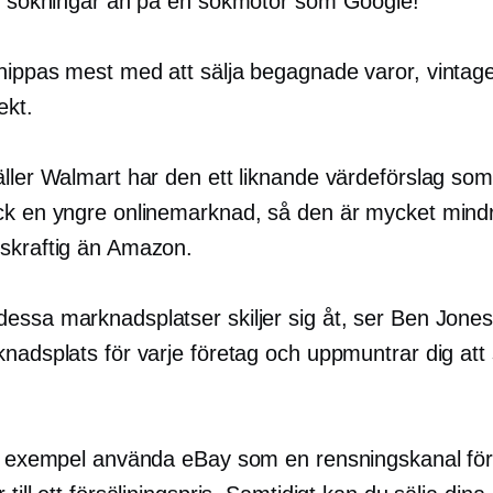
er sökningar än på en sökmotor som Google!
nippas mest med att sälja begagnade varor, vintag
ekt.
äller Walmart har den ett liknande värdeförslag s
ck en yngre onlinemarknad, så den är mycket mind
skraftig än Amazon.
essa marknadsplatser skiljer sig åt, ser Ben Jone
nadsplats för varje företag och uppmuntrar dig att 
ll exempel använda eBay som en rensningskanal för 