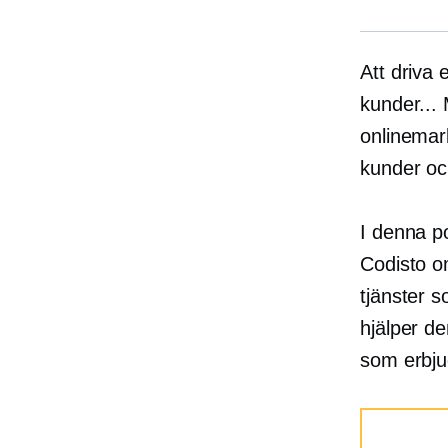
Att driva 
kunder... 
onlinemark
kunder oc
I denna p
Codisto o
tjänster 
hjälper de
som erbju