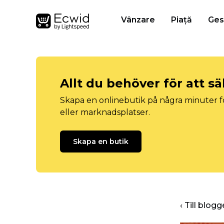
Vânzare
Piață
Ges
Allt du behöver för att sä
Skapa en onlinebutik på några minuter fö
eller marknadsplatser.
Skapa en butik
‹ Till blo