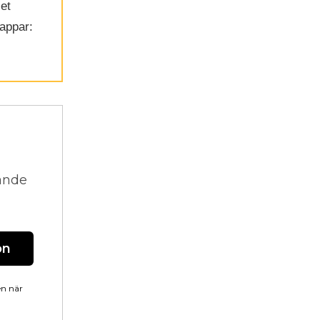
let
 appar:
vande
on
en när