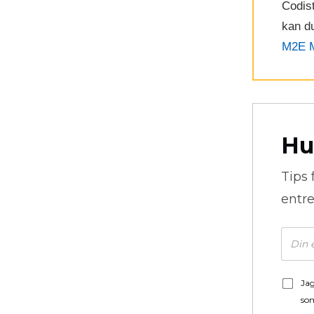
Codist
kan du
M2E M
Hu
Tips 
entre
Jag
som