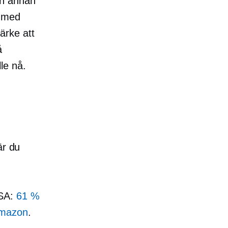
en annan
r med
ärke att
å
le nå.
är du
USA:
61 %
Amazon
.