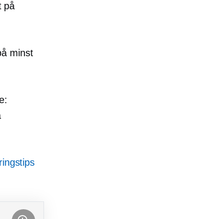
t på
på minst
e:
a
ringstips