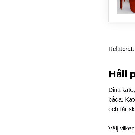
Relaterat
Håll 
Dina kateg
båda. Kat
och får sk
Välj vilke