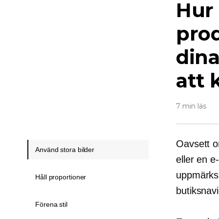
Hur
pro
dina
att 
7 min läs
Oavsett o
Använd stora bilder
eller en
e
uppmärksa
Håll proportioner
butiksnavi
Förena stil