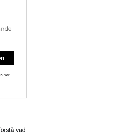
vande
on
en när
förstå vad