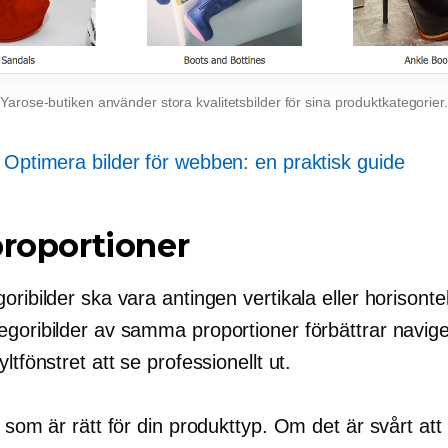
Yarose-butiken använder stora kvalitetsbilder för sina produktkategorier.
:
Optimera bilder för webben: en praktisk guide
proportioner
oribilder ska vara antingen vertikala eller horisontel
egoribilder av samma proportioner förbättrar navig
yltfönstret att se professionellt ut.
n som är rätt för din produkttyp. Om det är svårt at