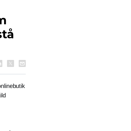
om
stå
nlinebutik
ild