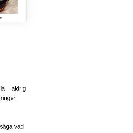
la – aldrig
eringen
t säga vad