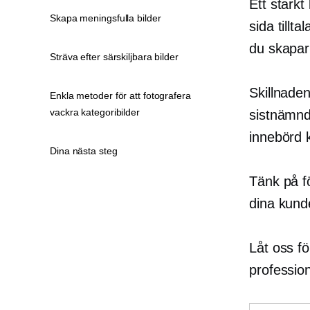
Ett starkt
Skapa meningsfulla bilder
sida tillt
du skapar 
Sträva efter särskiljbara bilder
Skillnade
Enkla metoder för att fotografera
vackra kategoribilder
sistnämn
innebörd kr
Dina nästa steg
Tänk på f
dina kunde
Låt oss fö
profession