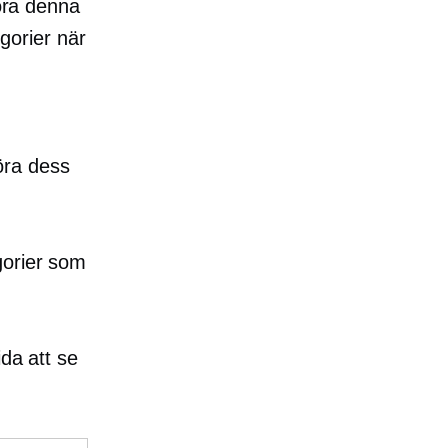
göra denna
egorier när
öra dess
orier som
ida att se