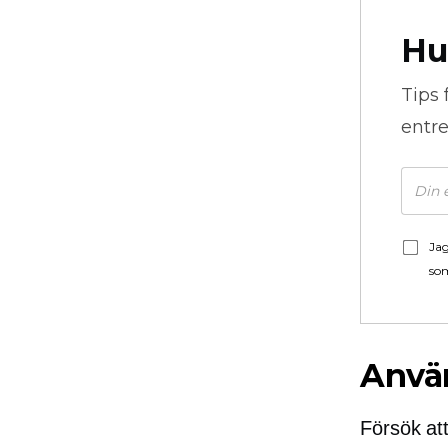
Hu
Tips 
entre
Jag
som
Använ
Försök att