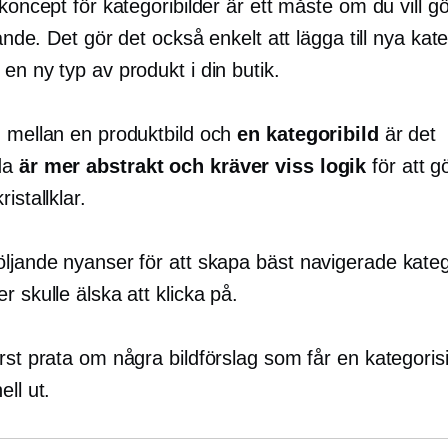
 koncept för kategoribilder är ett måste om du vill 
alande. Det gör det också enkelt att lägga till nya kat
en ny typ av produkt i din butik.
n mellan en produktbild och
en kategoribild
är det
da
är mer abstrakt och kräver viss logik
för att g
istallklar.
öljande nyanser för att skapa
bäst navigerade
kateg
r skulle älska att klicka på.
rst prata om några bildförslag som får en kategoris
ell ut.