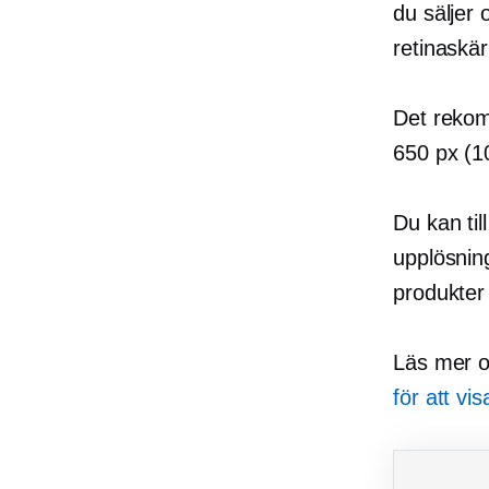
du säljer 
retinaskä
Det rekom
650 px (1
Du kan ti
upplösning
produkter 
Läs mer om
för att vi