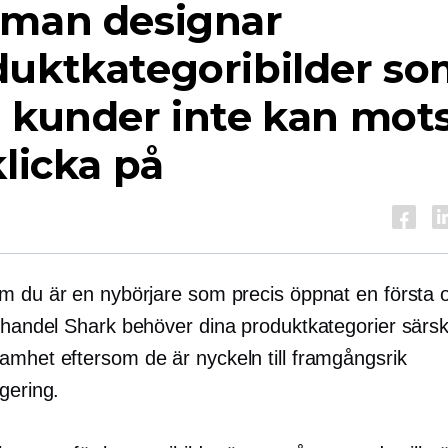
 man designar
duktkategoribilder s
 kunder inte kan mot
klicka på
m du är en nybörjare som precis öppnat en första o
-handel
Shark behöver dina produktkategorier särsk
mhet eftersom de är nyckeln till framgångsrik
gering.