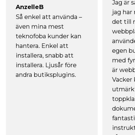
Jag är 
AnzelleB
jag ha
Så enkel att använda –
det till
även mina mest
webbpla
teknofoba kunder kan
använde
hantera. Enkel att
egen bu
installera, snabb att
med fyr
installera. Ljusår före
är webb
andra butiksplugins.
Vacker 
utmärkt
toppkla
dokume
fantast
instruk