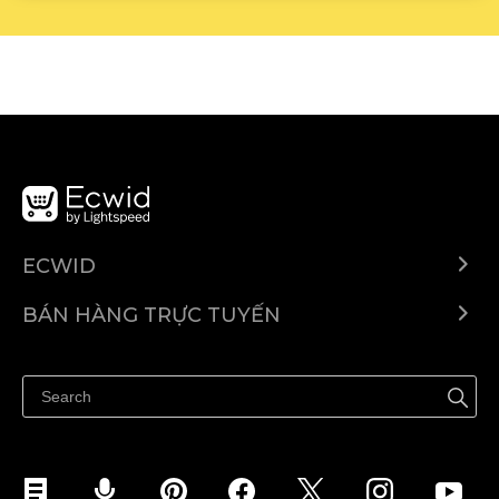
ECWID
Ecwid.com
BÁN HÀNG TRỰC TUYẾN
Trung tâm trợ giúp
Bán ở bất cứ đâu
Quảng bá ở bất cứ đâu
Kiểm soát mọi thứ