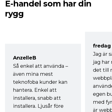
E-handel som har din
rygg
fredag ​
Jag är 
AnzelleB
jag ha
Så enkel att använda –
det till
även mina mest
webbpla
teknofoba kunder kan
använde
hantera. Enkel att
egen bu
installera, snabb att
med fyr
installera. Ljusår före
är webb