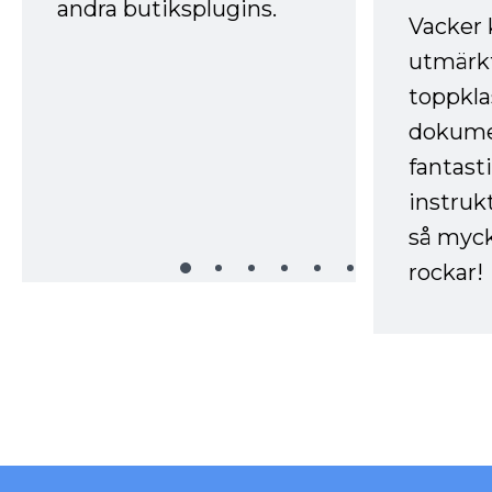
andra butiksplugins.
Vacker 
utmärkt
toppkla
dokume
fantast
instruk
så myck
rockar!