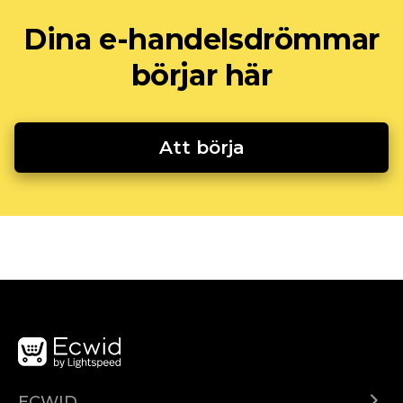
Dina e-handelsdrömmar
börjar här
Att börja
ECWID