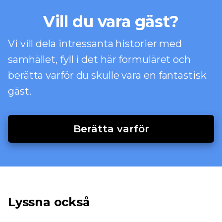
Vill du vara gäst?
Vi vill dela intressanta historier med
samhället, fyll i det här formuläret och
berätta varför du skulle vara en fantastisk
gäst.
Berätta varför
Lyssna också