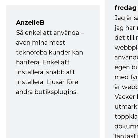
fredag ​
Jag är 
AnzelleB
jag ha
Så enkel att använda –
det till
även mina mest
webbpla
teknofoba kunder kan
använde
hantera. Enkel att
egen bu
installera, snabb att
med fyr
installera. Ljusår före
är webb
andra butiksplugins.
Vacker 
utmärkt
toppkla
dokume
fantast