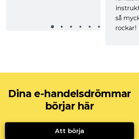
instruk
så myck
rockar!
Dina e-handelsdrömmar
börjar här
Att börja