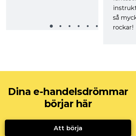
instruk
så myck
rockar!
Dina e-handelsdrömmar
börjar här
Att börja