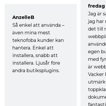
fredag ​
Jag är 
AnzelleB
jag ha
Så enkel att använda –
det till
även mina mest
webbpla
teknofoba kunder kan
använde
hantera. Enkel att
egen bu
installera, snabb att
med fyr
installera. Ljusår före
är webb
andra butiksplugins.
Vacker 
utmärkt
toppkla
dokume
fantast