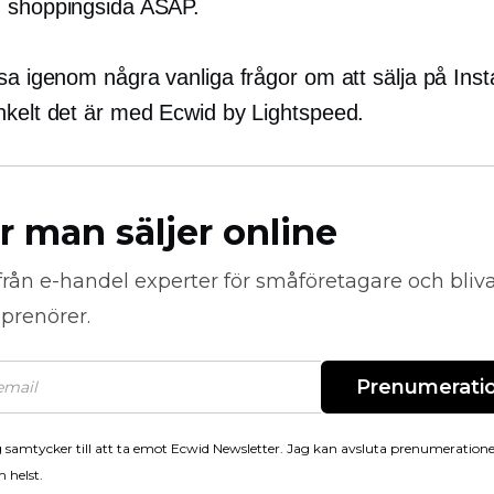
 shoppingsida ASAP.
äsa igenom några vanliga frågor om att sälja på Ins
nkelt det är med Ecwid by Lightspeed.
r man säljer online
från
e-handel
experter för småföretagare och bli
prenörer.
Prenumerati
 samtycker till att ta emot Ecwid Newsletter. Jag kan avsluta prenumeration
 helst.