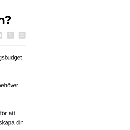
m?
ngsbudget
 behöver
ör att
skapa din