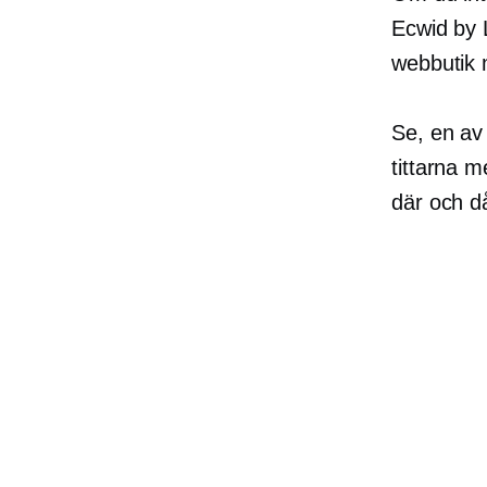
Ecwid by L
webbutik 
Se, en av
tittarna 
där och d