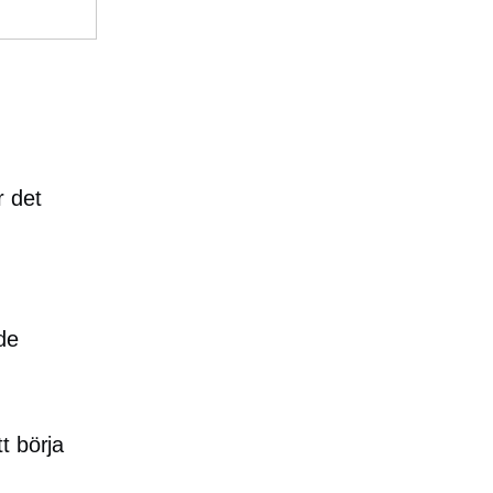
r det
de
t börja