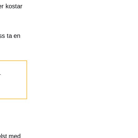
r kostar
ss ta en
r
elst med