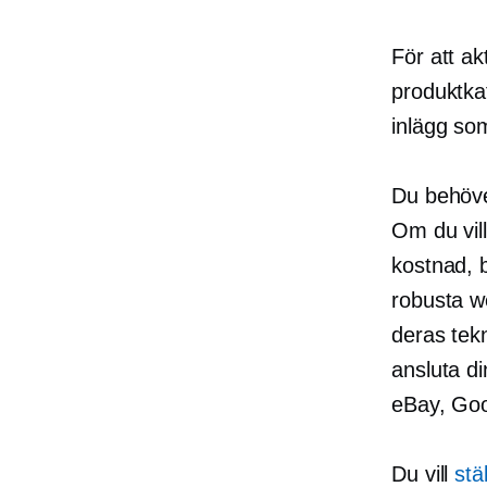
För att a
produktkat
inlägg so
Du behöve
Om du vil
kostnad, 
robusta w
deras tek
ansluta di
eBay, Goo
Du vill
stä