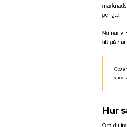
marknadsf
pengar.
Nu när vi
titt på hu
Observ
varier
Hur s
Om du int