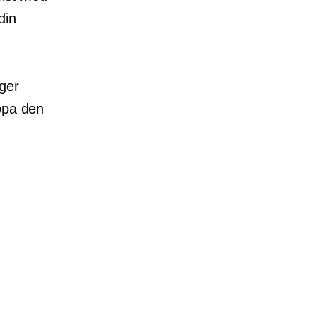
din
ger
öpa den