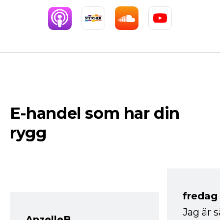
E-handel som har din
rygg
fredag ​
Jag är 
AnzelleB