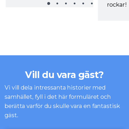
rockar!
Vill du vara gäst?
Vi vill dela intressanta historier med
samhället, fyll i det här formuläret och
berätta varför du skulle vara en fantastisk
gäst.