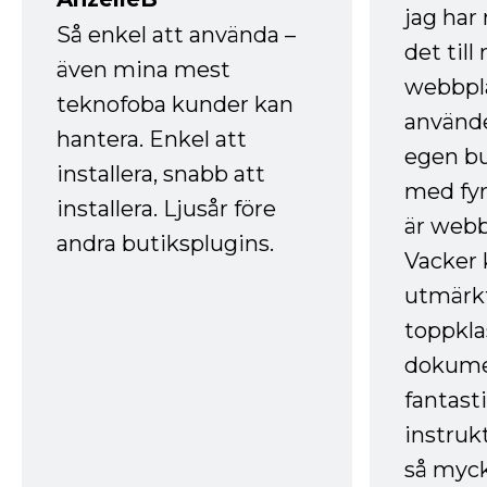
jag ha
Så enkel att använda –
det till
även mina mest
webbpla
teknofoba kunder kan
använde
hantera. Enkel att
egen bu
installera, snabb att
med fyr
installera. Ljusår före
är webb
andra butiksplugins.
Vacker 
utmärkt
toppkla
dokume
fantast
instruk
så myck