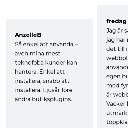
fredag ​
Jag är 
AnzelleB
jag ha
Så enkel att använda –
det till
även mina mest
webbpla
teknofoba kunder kan
använde
hantera. Enkel att
egen bu
installera, snabb att
med fyr
installera. Ljusår före
är webb
andra butiksplugins.
Vacker 
utmärkt
toppkla