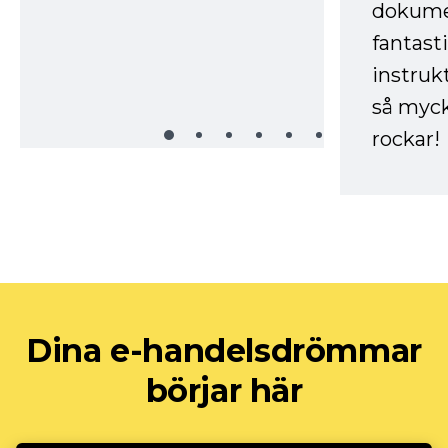
dokume
fantast
instruk
så myck
rockar!
Dina e-handelsdrömmar
börjar här