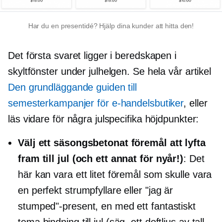
Har du en presentidé? Hjälp dina kunder att hitta den!
Det första svaret ligger i beredskapen i
skyltfönster under julhelgen. Se hela vår artikel
Den grundläggande guiden till
semesterkampanjer för e-handelsbutiker
, eller
läs vidare för några julspecifika höjdpunkter:
Välj ett säsongsbetonat föremål att lyfta
fram till jul (och ett annat för nyår!)
: Det
här kan vara ett litet föremål som skulle vara
en perfekt strumpfyllare eller "jag är
stumped"-present, en med ett fantastiskt
tema
bindning
till jul (säg, ett doftljus av tall,