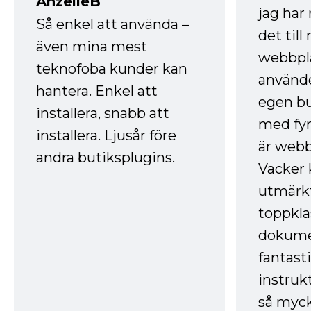
AnzelleB
jag ha
Så enkel att använda –
det till
även mina mest
webbpla
teknofoba kunder kan
använde
hantera. Enkel att
egen bu
installera, snabb att
med fyr
installera. Ljusår före
är webb
andra butiksplugins.
Vacker 
utmärkt
toppkla
dokume
fantast
instruk
så myck