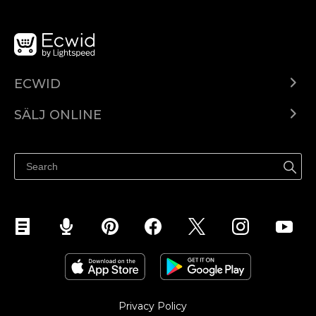
ECWID
Ecwid.com
SÄLJ ONLINE
Pris
Sälj överallt
Hjälpcenter
Sälj på Facebook
Sälj på Instagram
Privacy Policy