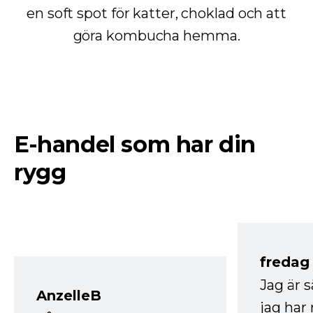
en soft spot för katter, choklad och att
göra kombucha hemma.
E-handel som har din
rygg
fredag ​
Jag är 
AnzelleB
jag ha