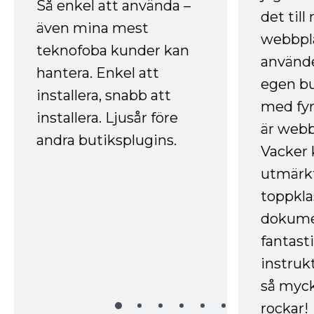
Så enkel att använda –
det till
även mina mest
webbpla
teknofoba kunder kan
använde
hantera. Enkel att
egen bu
installera, snabb att
med fyr
installera. Ljusår före
är webb
andra butiksplugins.
Vacker 
utmärkt
toppkla
dokume
fantast
instruk
så myck
rockar!