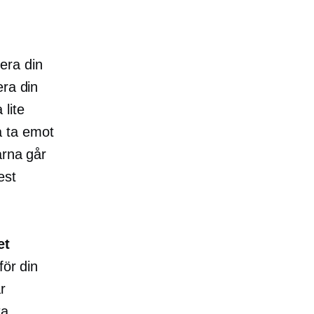
era din
era din
lite
a ta emot
arna går
est
et
för din
r
ta