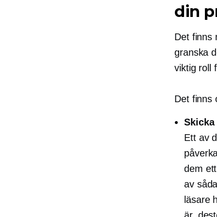
din 
Det finns 
granska de
viktig rol
Det finns 
Skicka
Ett av 
påverka
dem ett
av såda
läsare 
är, dest