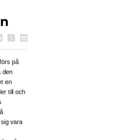
en
förs på
a den
et en
r till och
s
på
 sig vara