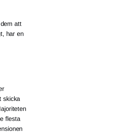
å dem att
t, har en
er
t skicka
ajoriteten
e flesta
censionen