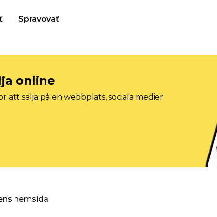
ť
Spravovať
lja online
r att sälja på en webbplats, sociala medier
ggens hemsida