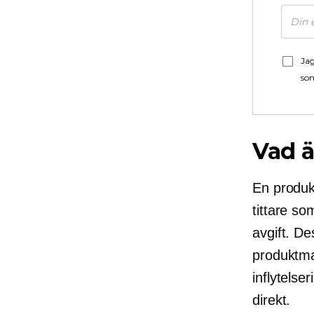
Jag
som
Vad ä
En produk
tittare so
avgift. D
produktma
inflytelse
direkt.