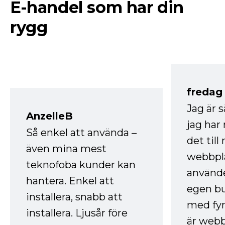
E-handel som har din
rygg
fredag ​
Jag är 
AnzelleB
jag ha
Så enkel att använda –
det till
även mina mest
webbpla
teknofoba kunder kan
använde
hantera. Enkel att
egen bu
installera, snabb att
med fyr
installera. Ljusår före
är webb