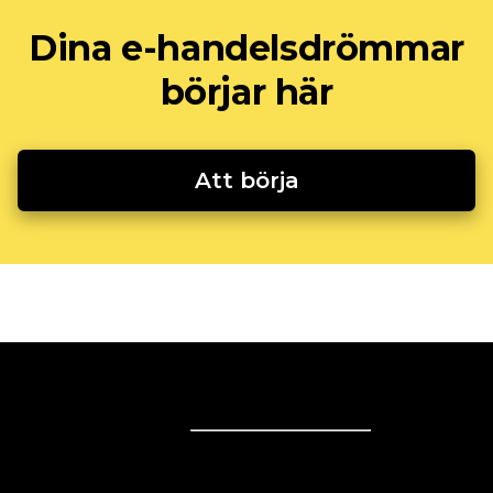
Dina e-handelsdrömmar
börjar här
Att börja
Sälj online
Sälj online
Affärslösningar
Sälj överallt
Sälj på hemsidan