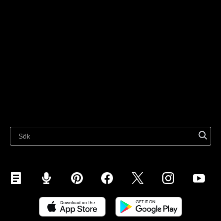
Teknologilösningar
Sälj på sociala medier
För individer
Sälj på Instagram
Sälj på TikTok
Ecwid
Sälj på Facebook
Funktioner
Sälj på Google
Sälj på marknadsplatser
Resurser
Sälj på WhatsApp
Senaste bloggen
Sälj på Pinterest
Sälj på Snapchat
Sälj på YouTube
Sälj på mobil (ShopApp)