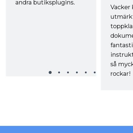
andra butiksplugins.
Vacker 
utmärkt
toppkla
dokume
fantast
instruk
så myck
rockar!