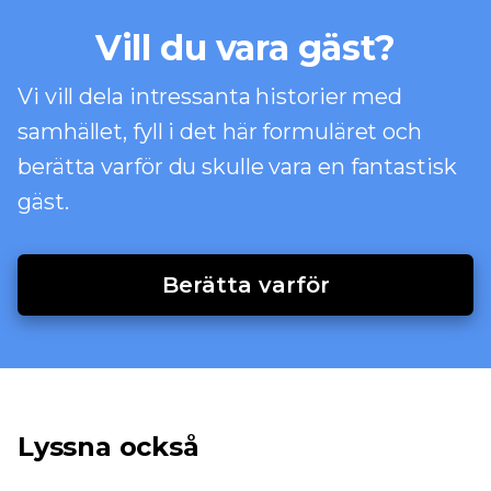
Vill du vara gäst?
Vi vill dela intressanta historier med
samhället, fyll i det här formuläret och
berätta varför du skulle vara en fantastisk
gäst.
Berätta varför
Lyssna också