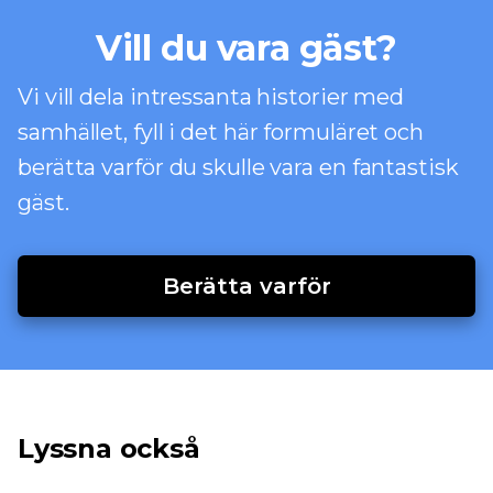
Vill du vara gäst?
Vi vill dela intressanta historier med
samhället, fyll i det här formuläret och
berätta varför du skulle vara en fantastisk
gäst.
Berätta varför
Lyssna också