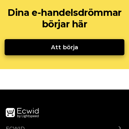
Dina e-handelsdrömmar
börjar här
Att börja
ECWID