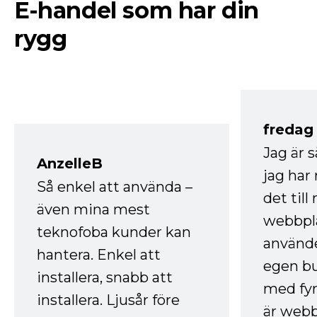
E-handel som har din
rygg
fredag ​
Jag är 
AnzelleB
jag ha
Så enkel att använda –
det till
även mina mest
webbpla
teknofoba kunder kan
använde
hantera. Enkel att
egen bu
installera, snabb att
med fyr
installera. Ljusår före
är webb