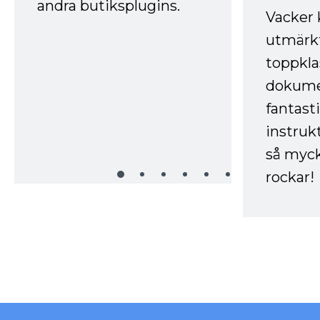
andra butiksplugins.
Vacker 
utmärkt
toppkla
dokume
fantast
instruk
så myck
rockar!