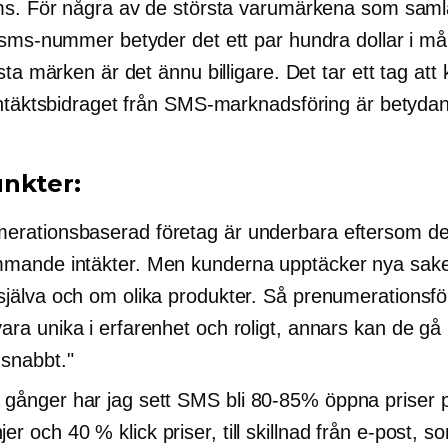
ms. För några av de största varumärkena som samla
 sms-nummer betyder det ett par hundra dollar i m
sta märken är det ännu billigare. Det tar ett tag at
intäktsbidraget från SMS-marknadsföring är betyda
nkter:
merationsbaserad
företag är underbara eftersom de
mande intäkter. Men kunderna upptäcker nya sake
själva och om olika produkter. Så prenumerationsfö
ara unika i erfarenhet och roligt, annars kan de gå 
snabbt."
gånger har jag sett SMS bli
80-85%
öppna priser 
jer och 40 %
klick
priser, till skillnad från e-post, 