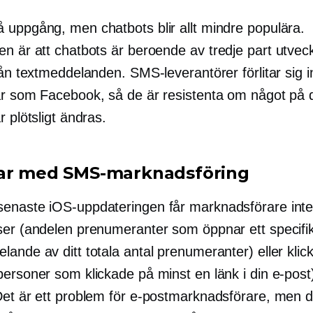
 uppgång, men chatbots blir allt mindre populära.
en är att chatbots är beroende av
tredje part
utveckl
rån textmeddelanden. SMS-leverantörer förlitar sig i
ar som Facebook, så de är resistenta om något på
r plötsligt ändras.
ar med SMS-marknadsföring
enaste iOS-uppdateringen får marknadsförare inte
ser (andelen prenumeranter som öppnar ett specifik
lande av ditt totala antal prenumeranter) eller
klic
ersoner som klickade på minst en länk i din e-post)
Det är ett problem för e-postmarknadsförare, men de