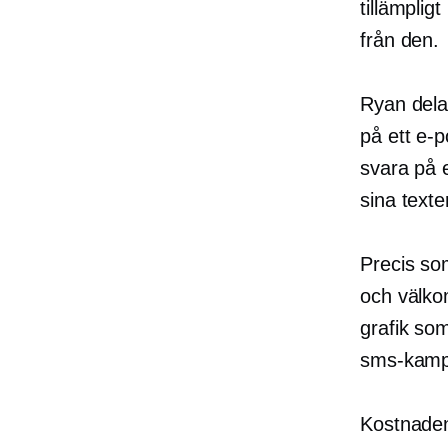
tillämpli
från den.
Ryan delar
på ett e-
svara på 
sina text
Precis so
och välko
grafik so
sms-kampa
Kostnaden