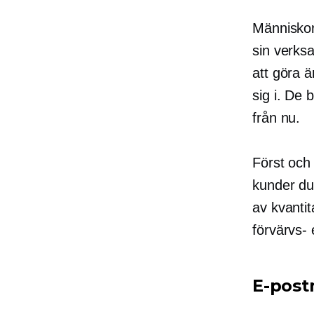
Människor
sin verks
att göra ä
sig i. De
från nu.
Först och
kunder du
av kvanti
förvärvs- 
E-post