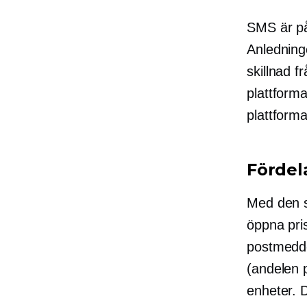
SMS är på
Anledning
skillnad f
plattform
plattforma
Fördel
Med den s
öppna pri
postmedde
(andelen p
enheter. 