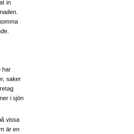
t in
ånaden.
t komma
nde.
 har
r, saker
retag
ner i sjön
på vissa
som är en