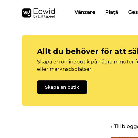
Vânzare
Piață
Ges
Allt du behöver för att sä
Skapa en onlinebutik på några minuter fö
eller marknadsplatser.
Skapa en butik
‹ Till blo