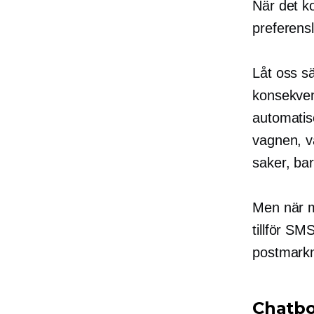
När det k
preferensl
Låt oss s
konsekven
automatis
vagnen, v
saker, ba
Men när m
tillför SM
postmarkn
Chatbo