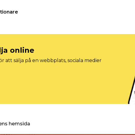
tionare
lja online
r att sälja på en webbplats, sociala medier
ggens hemsida