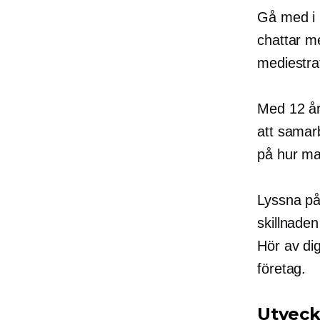
Gå med i
chattar m
mediestra
Med 12 år
att samar
på hur ma
Lyssna på
skillnade
Hör av dig
företag.
Utveckl