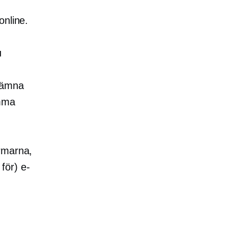
n
online.
u
lämna
amma
rmarna,
 för) e-