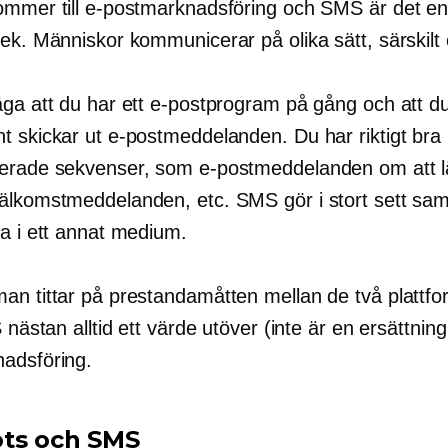
ommer till e-postmarknadsföring och SMS är det e
ek. Människor kommunicerar på olika sätt, särskilt 
äga att du har ett e-postprogram på gång och att d
t skickar ut e-postmeddelanden. Du har riktigt bra
erade sekvenser, som e-postmeddelanden om att 
älkomstmeddelanden, etc. SMS gör i stort sett s
ra i ett annat medium.
an tittar på prestandamåtten mellan de två plattfo
S nästan alltid ett värde utöver (inte är en ersättning
adsföring.
ts och SMS