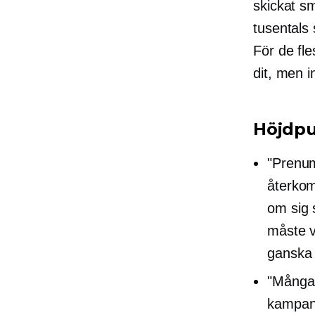
skickat s
tusentals
För de fle
dit, men 
Höjdpu
"Prenu
återkom
om sig 
måste v
ganska 
"Många 
kampan