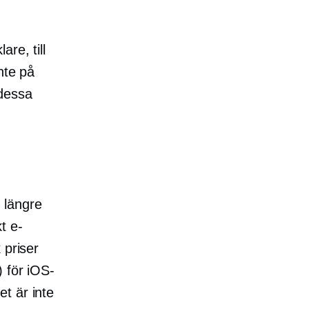
are, till
nte på
 dessa
 längre
t e-
k
priser
 för iOS-
t är inte