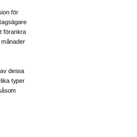
sion för
etagsägare
tt förankra
24 månader
 av dessa
lika typer
 såsom