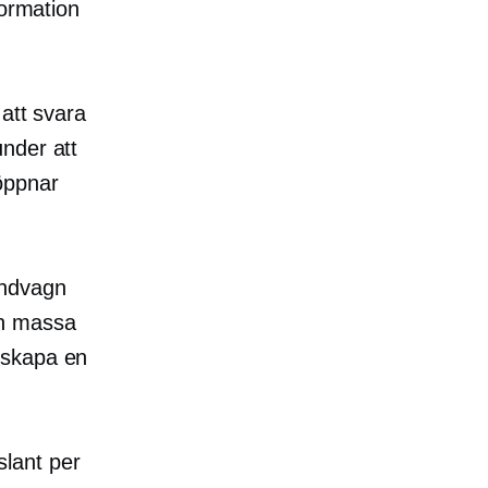
formation
 att svara
nder att
öppnar
undvagn
en massa
 skapa en
lant per