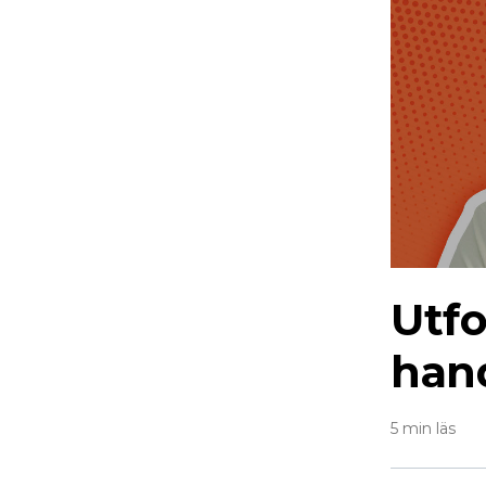
Utfo
han
5 min läs