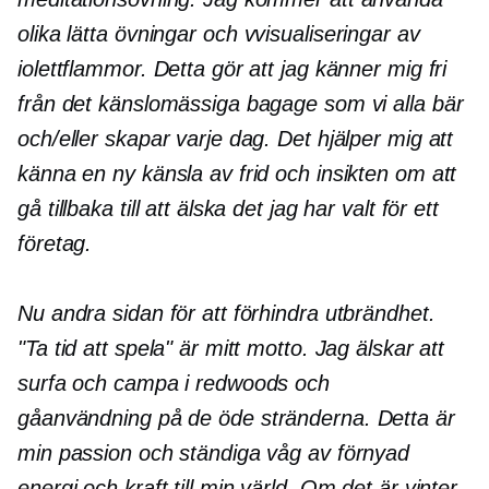
olika lätta övningar och
v
visualiseringar av
iolettflammor. Detta gör att jag känner mig fri
från det känslomässiga bagage som vi alla bär
och/eller skapar varje dag. Det hjälper mig att
känna en ny känsla av frid och insikten om att
gå tillbaka till att älska det jag har valt för ett
företag.
Nu andra sidan för att förhindra utbrändhet.
"Ta tid att spela" är mitt motto. Jag älskar att
surfa och campa i redwoods och
gå
användning
på de öde stränderna. Detta är
min passion och ständiga våg av förnyad
energi och kraft till min värld. Om det är vinter