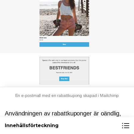
En e-postmall med en rabattkupong skapad i Mailchimp
Användningen av rabattkuponger är oändlig,
men du kan komma igång med en enkel rabatt
Innehållsförteckning
till varje ny prenumerant. Att lägga till en