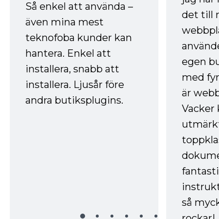
Så enkel att använda –
det till
även mina mest
webbpla
teknofoba kunder kan
använde
hantera. Enkel att
egen bu
installera, snabb att
med fyr
installera. Ljusår före
är webb
andra butiksplugins.
Vacker 
utmärkt
toppkla
dokume
fantast
instruk
så myck
rockar!