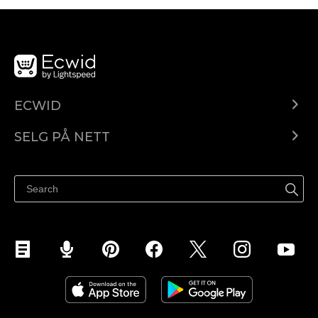
ECWID
Ecwid.com
SELG PÅ NETT
Pris
Selg hvor som helst
Hjelpesenter
Selg på Facebook
Selg på Instagram