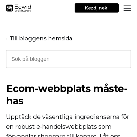
Kezdj neki
‹ Till bloggens hemsida
Ecom-webbplats måste-
has
Upptäck de väsentliga ingredienserna för
en robust e-handelswebbplats som
förvandlar shoppare till köpare. Låt oss