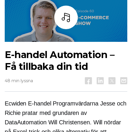
Lyssna
E-handel
Automation –
Få tillbaka din tid
48 min lyssna
Ecwiden
E-handel
Programvärdarna Jesse och
Richie pratar med grundaren av
DataAutomation Will Christensen. Will nördar
på Excel-trick och olika alternativ för att