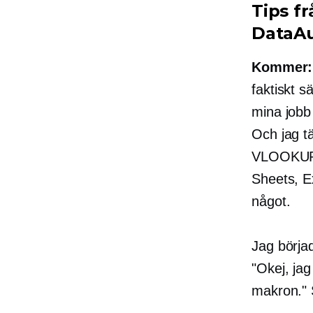
Tips f
DataA
Kommer:
faktiskt s
mina jobb 
Och jag tä
VLOOKUP.
Sheets, Ex
något.
Jag börja
"Okej, jag
makron." 