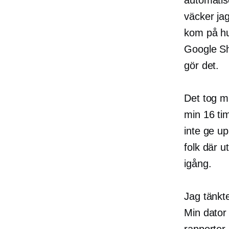
väcker jag
kom på hur
Google Sh
gör det.
Det tog m
min
16 ti
inte ge up
folk där u
igång.
Jag tänkte
Min dator 
rapporter.