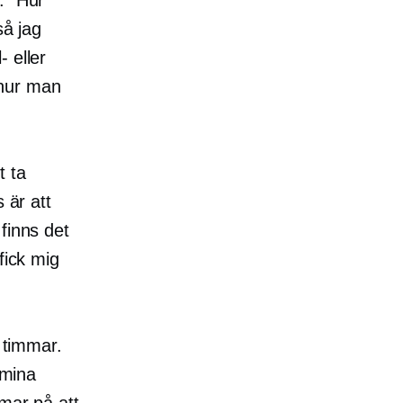
så jag
 eller
 hur man
t ta
 är att
finns det
fick mig
å timmar.
 mina
mmar på att