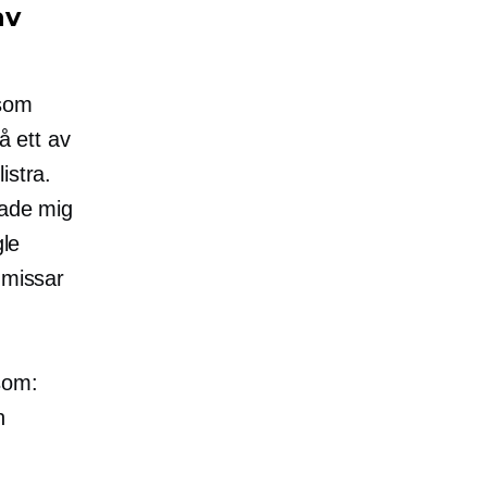
av
 som
å ett av
istra.
sade mig
le
 missar
som:
n