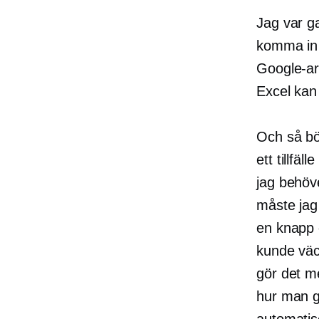
Jag var ga
komma in 
Google-ar
Excel kan
Och så bö
ett tillfä
jag behöv
måste jag
en knapp 
kunde väc
gör det m
hur man g
automatis