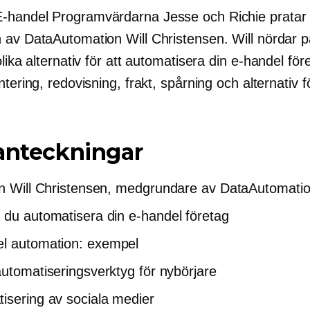
E-handel
Programvärdarna Jesse och Richie prata
 av DataAutomation Will Christensen. Will nördar p
olika alternativ för att automatisera din
e-handel
före
ntering, redovisning, frakt, spårning och alternativ f
anteckningar
ån Will Christensen,
medgrundare
av DataAutomati
 du automatisera din
e-handel
företag
el
automation: exempel
automatiseringsverktyg för nybörjare
isering av sociala medier