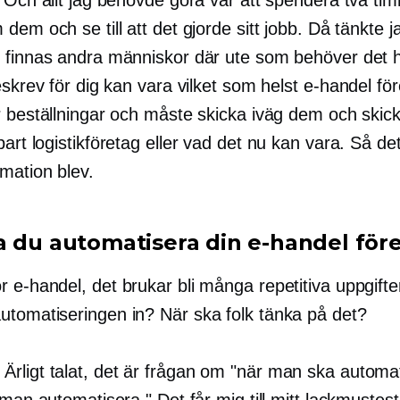
dem och se till att det gjorde sitt jobb. Då tänkte ja
 finnas andra människor där ute som behöver det h
eskrev för dig kan vara vilket som helst
e-handel
för
r beställningar och måste skicka iväg dem och skick
part
logistikföretag eller vad det nu kan vara. Så de
mation blev.
a du automatisera din
e-handel
för
ör
e-handel,
det brukar bli många repetitiva uppgifte
tomatiseringen in? När ska folk tänka på det?
Ärligt talat, det är frågan om "när man ska automa
 man automatisera." Det får mig till mitt lackmustes