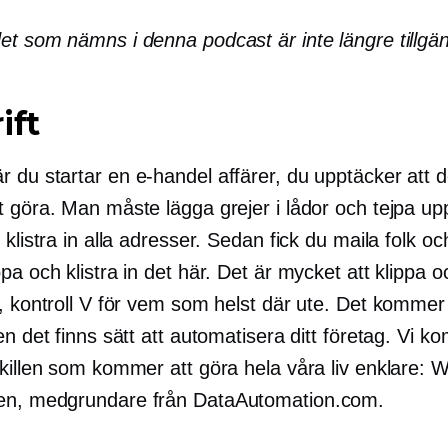
t som nämns i denna podcast är inte längre tillgäng
ift
r du startar en
e-handel
affärer, du upptäcker att d
t göra. Man måste lägga grejer i lådor och tejpa up
 klistra in alla adresser. Sedan fick du maila folk oc
pa och klistra in det här. Det är mycket att klippa oc
, kontroll V för vem som helst där ute. Det kommer i
en det finns sätt att automatisera ditt företag. Vi k
killen som kommer att göra hela våra liv enklare: Wi
en,
medgrundare
från DataAutomation.com.