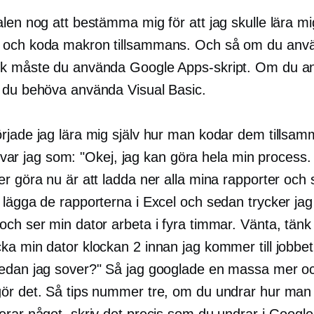
len nog att bestämma mig för att jag skulle lära mig
och koda makron tillsammans. Och så om du anvä
k måste du använda Google Apps-skript. Om du a
 du behöva använda Visual Basic.
rjade jag lära mig själv hur man kodar dem tillsam
lle var jag som: "Okej, jag kan göra hela min process.
er göra nu är att ladda ner alla mina rapporter och
 lägga de rapporterna i Excel och sedan trycker jag
och ser min dator arbeta i fyra timmar. Vänta, tänk
ka min dator klockan 2 innan jag kommer till jobbe
edan jag sover?" Så jag googlade en massa mer o
ör det. Så tips nummer tre, om du undrar hur man
erar något, skriv det precis som du undrar i Google