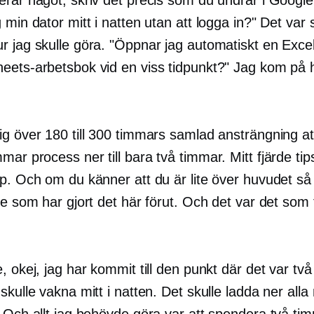
 min dator mitt i natten utan att logga in?" Det var 
 jag skulle göra. "Öppnar jag automatiskt en Excel-
eets-arbetsbok vid en viss tidpunkt?" Jag kom på
ig över 180 till 300 timmars samlad ansträngning at
mmar
process ner till bara två timmar. Mitt fjärde tips
p. Och om du känner att du är lite över huvudet så 
te som har gjort det här förut. Och det var det som 
, okej, jag har kommit till den punkt där det var tv
skulle vakna mitt i natten. Det skulle ladda ner alla
 Och allt jag behövde göra var att spendera två ti