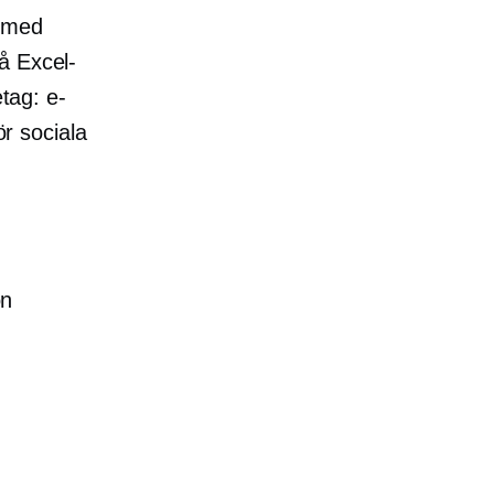
r med
å Excel-
tag: e-
ör sociala
on