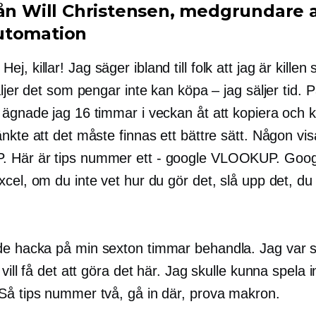
rån Will Christensen,
medgrundare
utomation
Hej, killar! Jag säger ibland till folk att jag är killen
äljer det som pengar inte kan köpa – jag säljer tid. P
ägnade jag 16 timmar i veckan åt att kopiera och kl
nkte att det måste finnas ett bättre sätt. Någon vi
 Här är tips nummer ett - google VLOOKUP. Goog
cel, om du inte vet hur du gör det, slå upp det, du
de hacka på min
sexton timmar
behandla. Jag var 
 vill få det att göra det här. Jag skulle kunna spela i
Så tips nummer två, gå in där, prova makron.