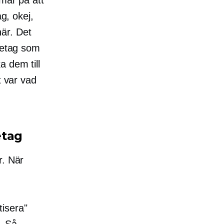
g, okej,
är. Det
etag som
a dem till
t var vad
etag
r. När
tisera"
t. Så