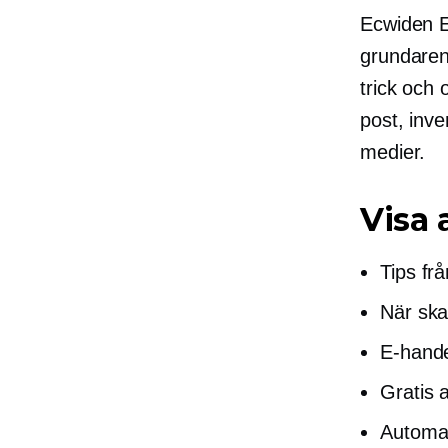
Ecwiden
grundaren
trick och 
post, inve
medier.
Visa 
Tips fr
När ska
E-hand
Gratis 
Automat