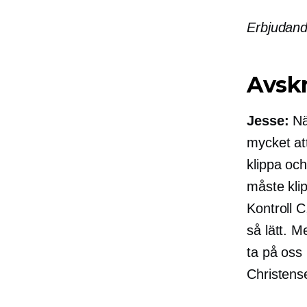
Erbjudande
Avskr
Jesse:
Nä
mycket at
klippa och
måste klip
Kontroll C
så lätt. M
ta på oss 
Christens