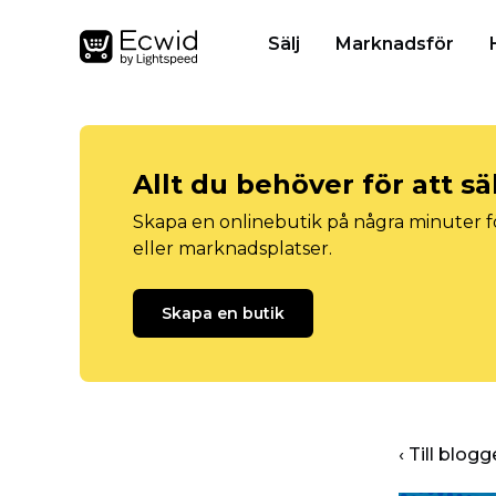
Sälj
Marknadsför
Allt du behöver för att sä
Skapa en onlinebutik på några minuter fö
eller marknadsplatser.
Skapa en butik
‹ Till blo