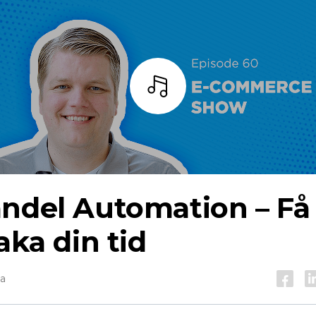
Lyssna
andel
Automation – Få
baka din tid
na