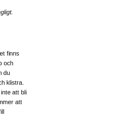
ligt.
et finns
p och
h du
h klistra.
nte att bli
ommer att
ll