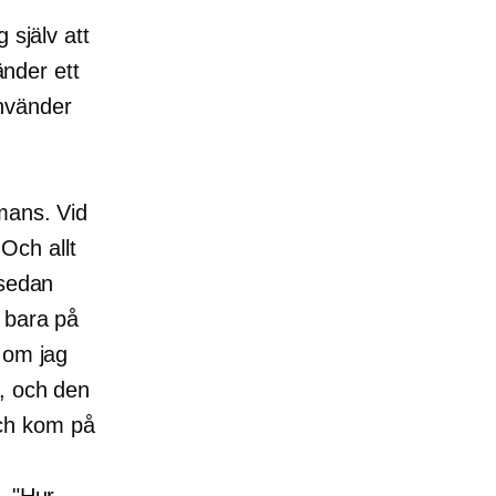
 själv att
nder ett
nvänder
mans. Vid
 Och allt
 sedan
 bara på
 om jag
t, och den
ch kom på
. "Hur