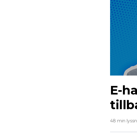
E-h
till
48 min lyss