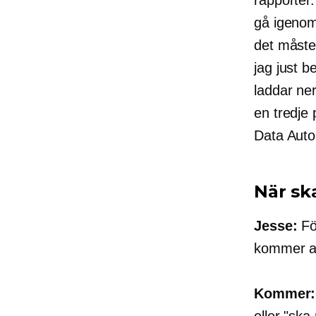
gå igenom 
det måste
jag just b
laddar ne
en
tredje 
Data Auto
När sk
Jesse:
F
kommer au
Kommer:
eller "ska