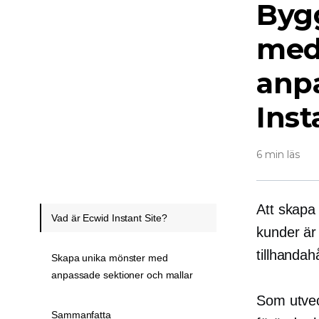
Bygg
med
anpa
Inst
6 min läs
Att skapa
Vad är Ecwid Instant Site?
kunder är
tillhandah
Skapa unika mönster med
anpassade sektioner och mallar
Som utvec
Sammanfatta