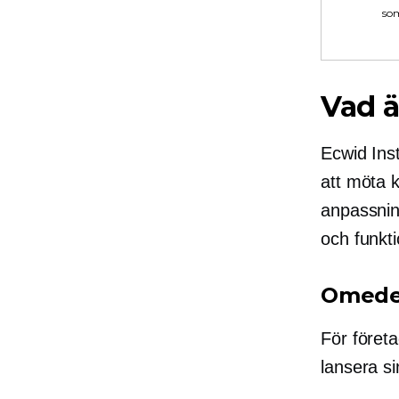
som
Vad ä
Ecwid Ins
att möta 
anpassnin
och funkti
Omedel
För företa
lansera si