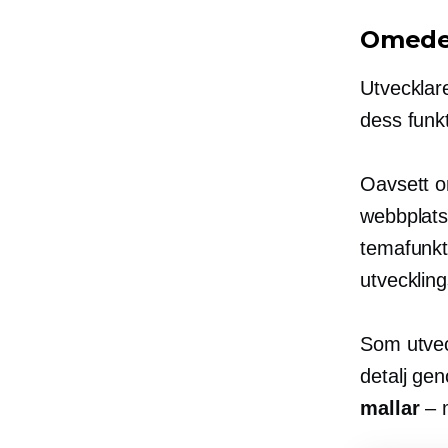
Omedel
Utvecklare
dess funk
Oavsett om
webbplats
temafunkti
utvecklin
Som utvec
detalj ge
mallar
– 