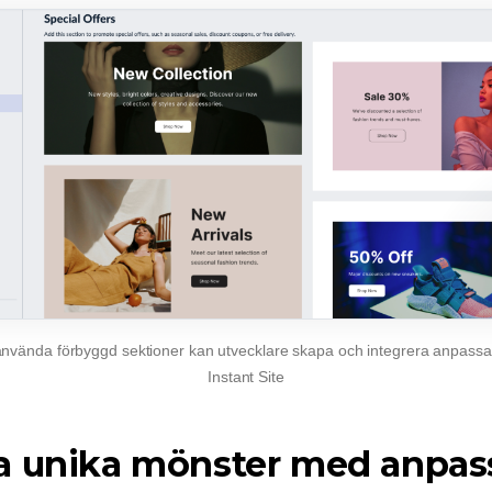
 använda
förbyggd
sektioner kan utvecklare skapa och integrera anpassad
Instant Site
a unika mönster med anpas