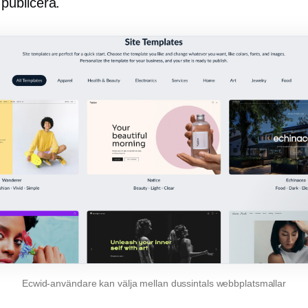
publicera.
Ecwid-användare kan välja mellan dussintals webbplatsmallar