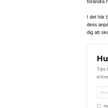
förändra h
I det här 
dess anpa
dig att sk
Hu
Tips 
entre
Jag