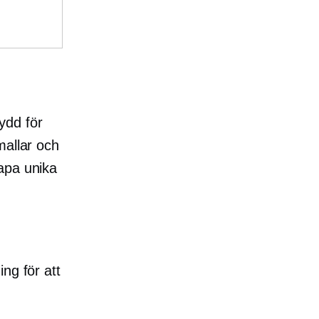
ydd för
allar och
apa unika
ng för att