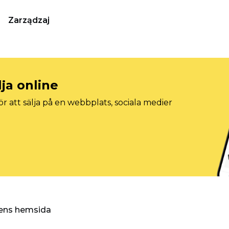
Zarządzaj
lja online
r att sälja på en webbplats, sociala medier
ggens hemsida