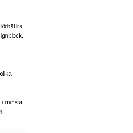
förbättra
ignblock.
s
olika
 i minsta
h