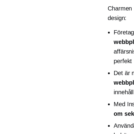
Charmen m
design:
Företag
webbpl
affärsn
perfekt
Det är 
webbpl
innehål
Med Ins
om sek
Använda