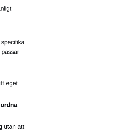
nligt
specifika
m passar
itt eget
 ordna
g
utan att