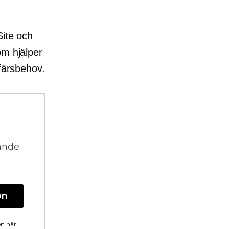
Site och
om hjälper
ffärsbehov.
vande
on
en när