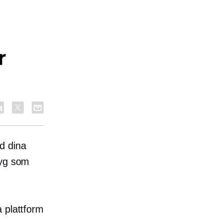
r
d dina
tyg som
 plattform