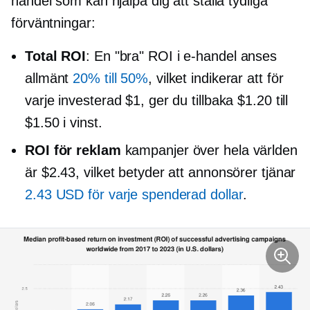
handel som kan hjälpa dig att ställa tydliga
förväntningar:
Total ROI
: En "bra" ROI i e-handel anses
allmänt
20% till 50%
, vilket indikerar att för
varje investerad $1, ger du tillbaka $1.20 till
$1.50 i vinst.
ROI för reklam
kampanjer över hela världen
är $2.43, vilket betyder att annonsörer tjänar
2.43 USD för varje spenderad dollar
.