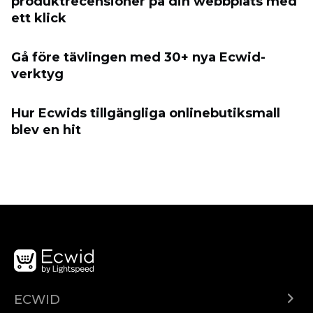
produktrecensioner på din webbplats med
ett klick
Gå före tävlingen med 30+ nya Ecwid-
verktyg
Hur Ecwids tillgängliga onlinebutiksmall
blev en hit
ECWID