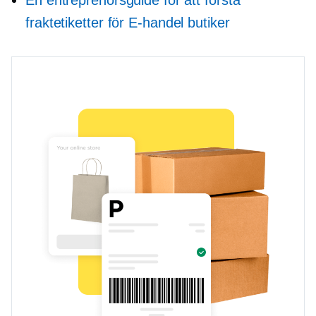
En entreprenörsguide för att förstå
fraktetiketter för
E-handel
butiker