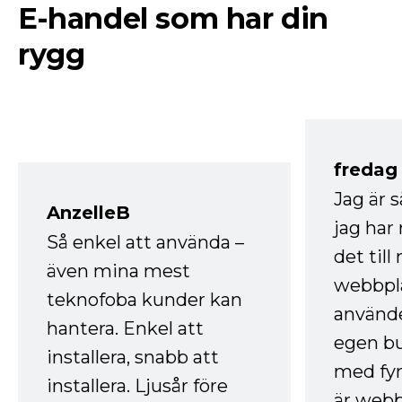
E-handel som har din
rygg
fredag ​
Jag är 
AnzelleB
jag ha
Så enkel att använda –
det till
även mina mest
webbpla
teknofoba kunder kan
använde
hantera. Enkel att
egen bu
installera, snabb att
med fyr
installera. Ljusår före
är webb