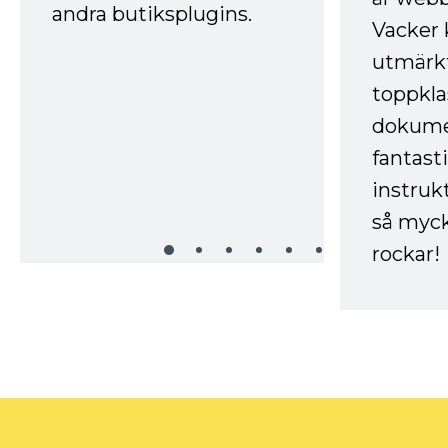
andra butiksplugins.
Vacker 
utmärkt
toppkla
dokume
fantast
instruk
så myck
rockar!