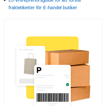
En entreprenörsguide för att förstå
fraktetiketter för
E-handel
butiker