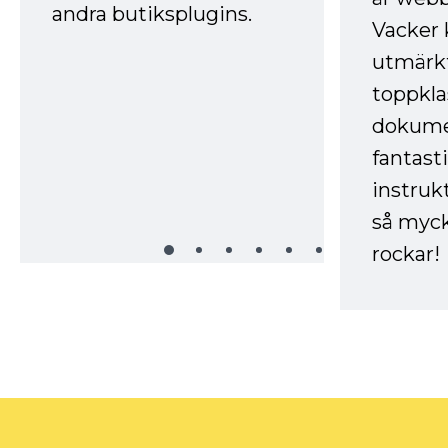
andra butiksplugins.
Vacker 
utmärkt
toppkla
dokume
fantast
instruk
så myck
rockar!