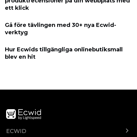
produktrecensioner på din webbplats med
ett klick
Gå före tävlingen med 30+ nya Ecwid-
verktyg
Hur Ecwids tillgängliga onlinebutiksmall
blev en hit
ECWID