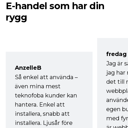
E-handel som har din
rygg
fredag ​
Jag är 
AnzelleB
jag ha
Så enkel att använda –
det till
även mina mest
webbpla
teknofoba kunder kan
använde
hantera. Enkel att
egen bu
installera, snabb att
med fyr
installera. Ljusår före
är webb