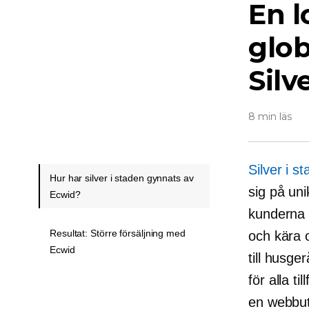
En l
glob
Silv
8 min läs
Silver i s
Hur har silver i staden gynnats av
sig på uni
Ecwid?
kunderna 
Resultat: Större försäljning med
och kära 
Ecwid
till husge
för alla ti
en webbut