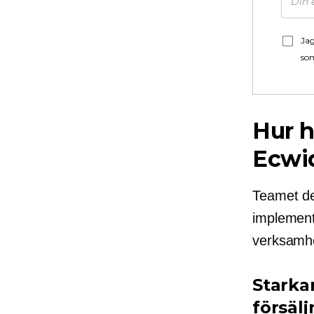
Jag
som
Hur h
Ecwi
Teamet de
implemente
verksamh
Starka
försäl