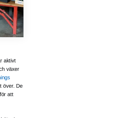
 aktivt
ch växer
nings
t över. De
för att