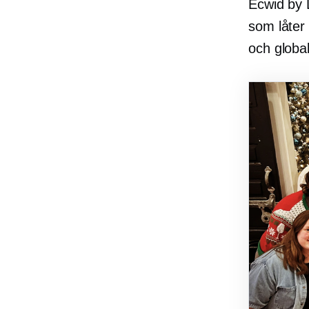
Ecwid by L
som låter 
och global