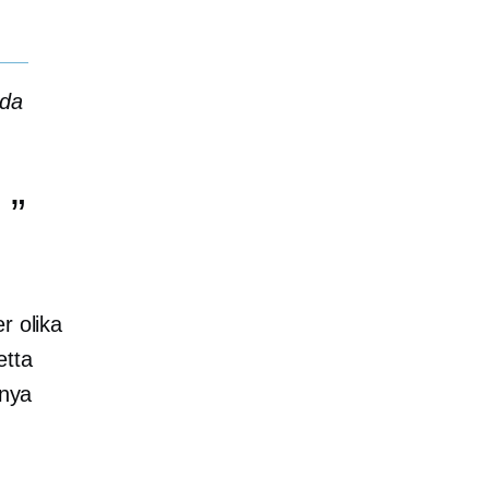
nda
r olika
etta
 nya