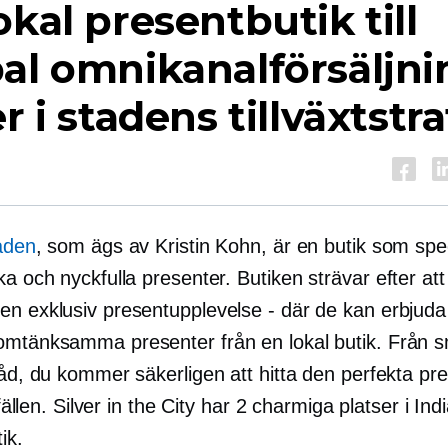
okal presentbutik till
al omnikanalförsäljni
er i stadens tillväxtstr
taden
, som ägs av Kristin Kohn, är en butik som spec
ka och nyckfulla presenter
.
Butiken strävar efter at
en exklusiv presentupplevelse - där de kan erbjuda
omtänksamma presenter från en lokal butik. Från 
råd, du kommer säkerligen att hitta den perfekta pr
llfällen. Silver in the City har 2 charmiga platser i In
ik.