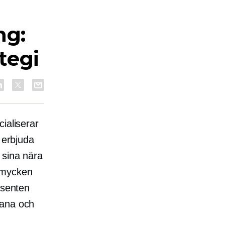
ng:
ategi
ialiserar
t erbjuda
 sina nära
smycken
esenten
diana och