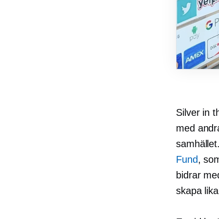
Silver in 
med andra
samhället.
Fund
, so
bidrar med
skapa lik