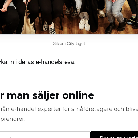
Silver i City-laget
ka in i deras e-handelsresa.
r man säljer online
från
e-handel
experter för småföretagare och bli
prenörer.