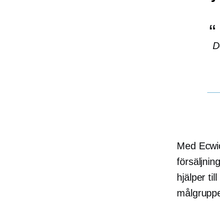
D
Med Ecwid,
försäljni
hjälper ti
målgruppe