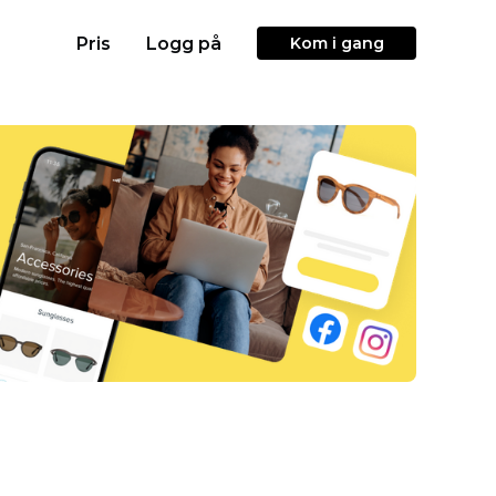
Pris
Logg på
Kom i gang