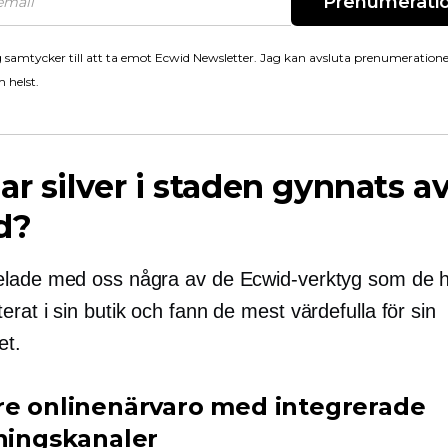
Prenumerati
 samtycker till att ta emot Ecwid Newsletter. Jag kan avsluta prenumeration
 helst.
ar silver i staden gynnats a
d?
lade med oss ​​några av de Ecwid-verktyg som de 
rat i sin butik och fann de mest värdefulla för sin
et.
re onlinenärvaro med integrerade
jningskanaler