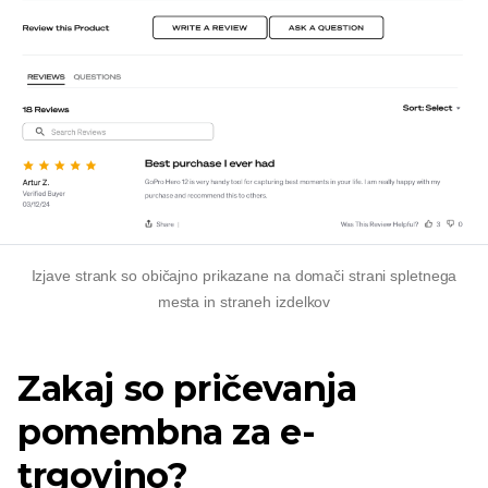
Izjave strank so običajno prikazane na domači strani spletnega
mesta in straneh izdelkov
Zakaj so pričevanja
pomembna za e-
trgovino?