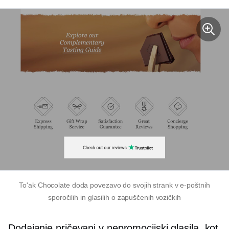
To'ak Chocolate doda povezavo do svojih strank v e-poštnih
sporočilih in glasilih o zapuščenih vozičkih
Dodajanje pričevanj v
nepromocijski
glasila, kot