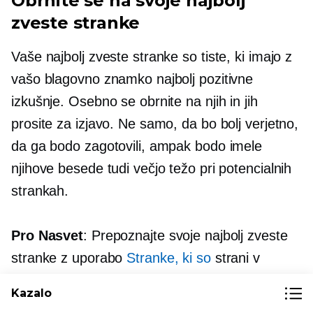
Obrnite se na svoje najbolj
zveste stranke
Vaše najbolj zveste stranke so tiste, ki imajo z
vašo blagovno znamko najbolj pozitivne
izkušnje. Osebno se obrnite na njih in jih
prosite za izjavo. Ne samo, da bo bolj verjetno,
da ga bodo zagotovili, ampak bodo imele
njihove besede tudi večjo težo pri potencialnih
strankah.
Pro Nasvet
: Prepoznajte svoje najbolj zveste
stranke z uporabo
Stranke, ki so
strani v
Ecwidu. Samo filtrirajte stranke po številu
Kazalo
naročil ali skupni vrednosti naročila.